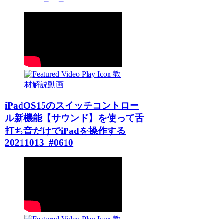
教
材解説動画
iPadOS15のスイッチコントロー
ル新機能【サウンド】を使って舌
打ち音だけでiPadを操作する
20211013_#0610
教