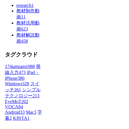
research
1
教材制作動
画
11
教材活用動
画
623
教材解説動
画
458
タグクラウド
174iamsam
1088
視
線入力
473
iPad・
iPhone
386
Windows
328
スイ
ッチ
261
シンプル
テクノロジー
213
EyeMoT
202
VOCA
84
Android
33
Mac
3
字
幕
2
KINTA
1