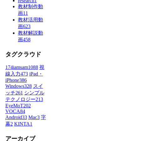
research
1
教材制作動
画
11
教材活用動
画
623
教材解説動
画
458
タグクラウド
174iamsam
1088
視
線入力
473
iPad・
iPhone
386
Windows
328
スイ
ッチ
261
シンプル
テクノロジー
213
EyeMoT
202
VOCA
84
Android
33
Mac
3
字
幕
2
KINTA
1
アーカイブ