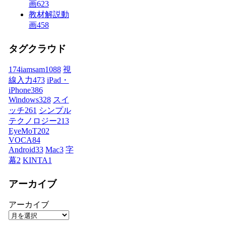
画
623
教材解説動
画
458
タグクラウド
174iamsam
1088
視
線入力
473
iPad・
iPhone
386
Windows
328
スイ
ッチ
261
シンプル
テクノロジー
213
EyeMoT
202
VOCA
84
Android
33
Mac
3
字
幕
2
KINTA
1
アーカイブ
アーカイブ