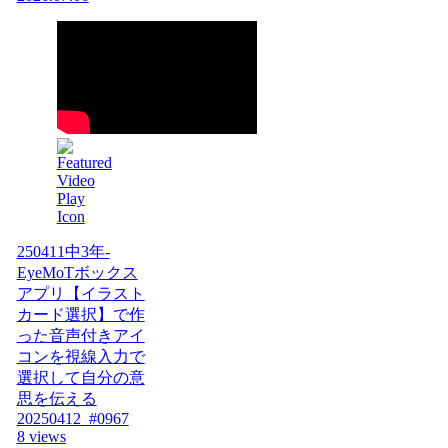
250411中3年-
EyeMoTボックス
アプリ【イラスト
カード選択】で作
った音声付きアイ
コンを視線入力で
選択して自分の意
思を伝える
20250412_#0967
8 views