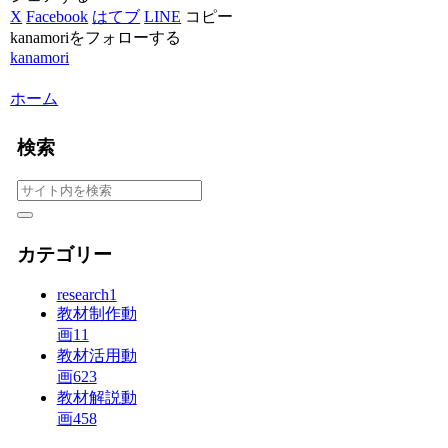
X
Facebook
はてブ
LINE
コピー
kanamoriをフォローする
kanamori
ホーム
検索
カテゴリー
research
1
教材制作動
画
11
教材活用動
画
623
教材解説動
画
458