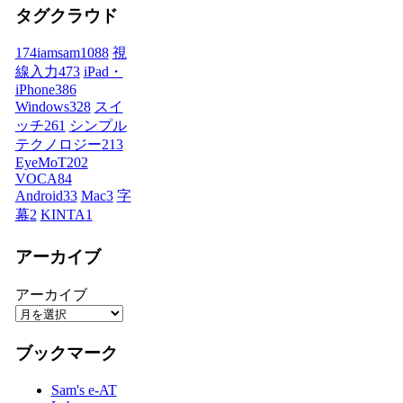
タグクラウド
174iamsam
1088
視
線入力
473
iPad・
iPhone
386
Windows
328
スイ
ッチ
261
シンプル
テクノロジー
213
EyeMoT
202
VOCA
84
Android
33
Mac
3
字
幕
2
KINTA
1
アーカイブ
アーカイブ
ブックマーク
Sam's e-AT