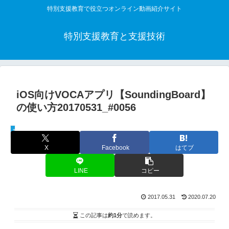
特別支援教育で役立つオンライン動画紹介サイト
特別支援教育と支援技術
iOS向けVOCAアプリ【SoundingBoard】
の使い方20170531_#0056
教材解説動画
X
Facebook
はてブ
LINE
コピー
2017.05.31
2020.07.20
この記事は
約1分
で読めます。