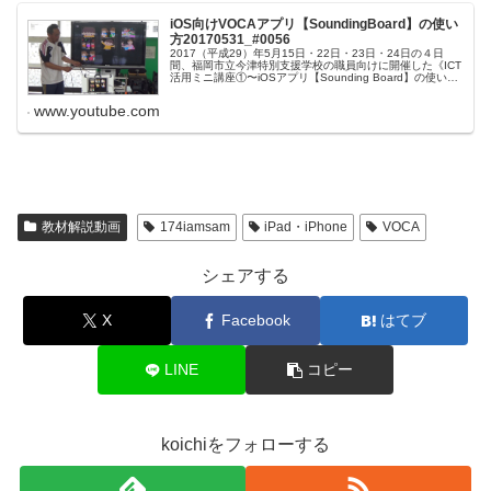
iOS向けVOCAアプリ【SoundingBoard】の使い
方20170531_#0056
2017（平成29）年5月15日・22日・23日・24日の４日
間、福岡市立今津特別支援学校の職員向けに開催した《ICT
活用ミニ講座①〜iOSアプリ【Sounding Board】の使い
方》の様子です。なお、音声メッセージボードを作る手順
は、...
www.youtube.com
教材解説動画
174iamsam
iPad・iPhone
VOCA
シェアする
X
Facebook
はてブ
LINE
コピー
koichiをフォローする