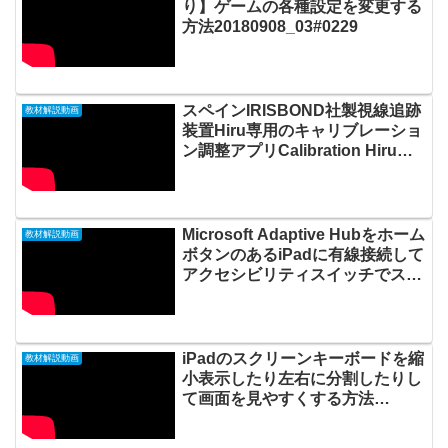
り】ゲームの各種設定を変更する
方法20180908_03#0229
スペインIRISBOND社製視線追跡
教材解説動画
装置Hiru専用のキャリブレーショ
ン調整アプリCalibration Hiruの
新機能20240622_#0906
Microsoft Adaptive Hubをホーム
教材解説動画
ボタンのあるiPadに有線接続して
アクセシビリティスイッチでスイ
ッチコントロール入力する方法
20230112_#0806
iPadのスクリーンキーボードを縮
教材解説動画
小表示したり左右に分割したりし
て画面を見やすくする方法
20211017_#0614