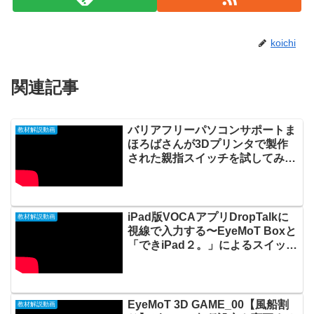
koichi
関連記事
バリアフリーパソコンサポートま
教材解説動画
ほろばさんが3Dプリンタで製作
された親指スイッチを試してみま
した20210414_#0567
iPad版VOCAアプリDropTalkに
教材解説動画
視線で入力する〜EyeMoT Boxと
「できiPad２。」によるスイッチ
コントロール《手動ハイライト》
を利用して20210211_#0549
EyeMoT 3D GAME_00【風船割
教材解説動画