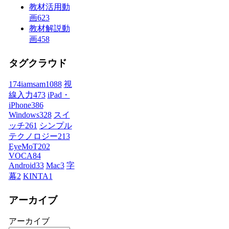
教材活用動
画
623
教材解説動
画
458
タグクラウド
174iamsam
1088
視
線入力
473
iPad・
iPhone
386
Windows
328
スイ
ッチ
261
シンプル
テクノロジー
213
EyeMoT
202
VOCA
84
Android
33
Mac
3
字
幕
2
KINTA
1
アーカイブ
アーカイブ