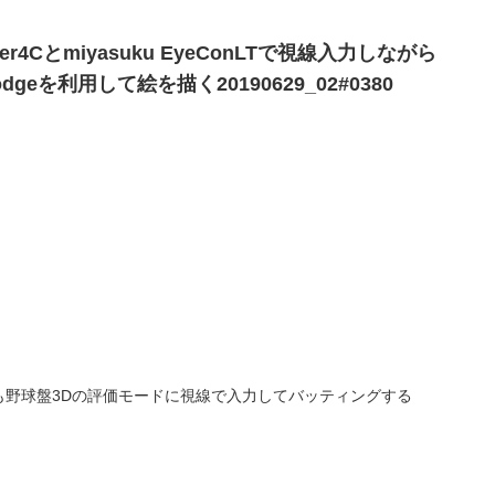
acker4Cとmiyasuku EyeConLTで視線入力しながら
plodgeを利用して絵を描く20190629_02#0380
誰でも野球盤3Dの評価モードに視線で入力してバッティングする