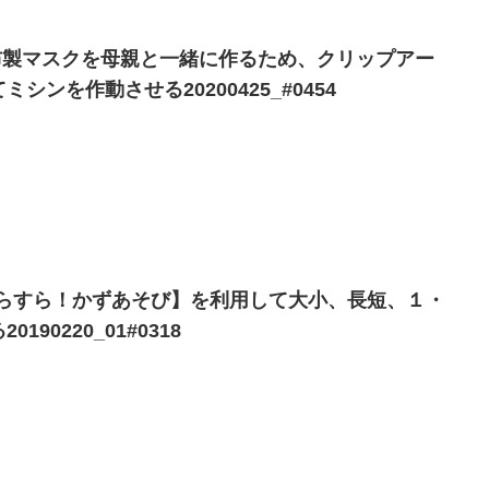
ん-布製マスクを母親と一緒に作るため、クリップアー
ンを作動させる20200425_#0454
ad【すらすら！かずあそび】を利用して大小、長短、１・
90220_01#0318