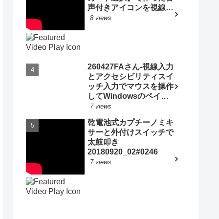
声付きアイコンを視線入
力で選択して自分の意思
8 views
を伝える
20250412_#0967
260427FAさん-視線入力
とアクセシビリティスイ
ッチ入力でマウスを操作
してWindowsのペイン
トアプリで人物画と名前
7 views
のサインをかく
乾電池式カプチーノミキ
20260503_ #1081
サーと外付けスイッチで
太鼓叩き
20180920_02#0246
7 views