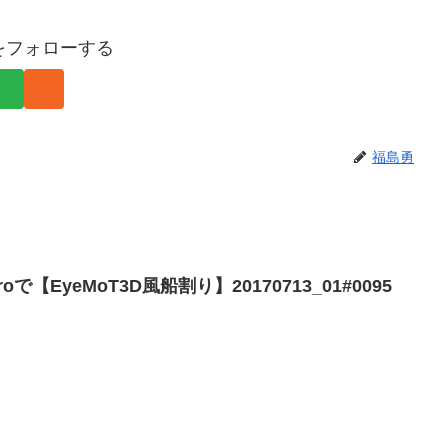
をフォローする
福島勇
rProで【EyeMoT3D風船割り】20170713_01#0095