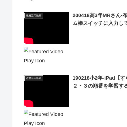
200418高3年MRさ
教材活用動画
ム棒スイッチに入力してミシ
190218小2年-iP
教材活用動画
２・３の順番を学習する201