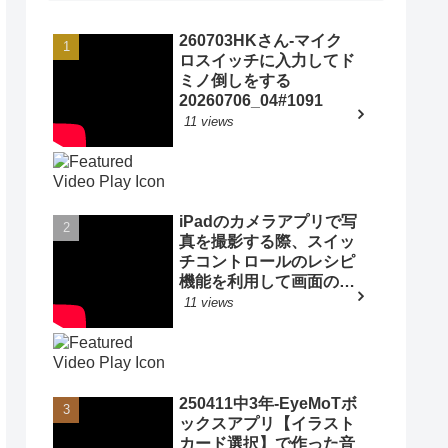
260703HKさん-マイク
ロスイッチに入力してド
ミノ倒しをする
20260706_04#1091
11 views
iPadのカメラアプリで写
真を撮影する際、スイッ
チコントロールのレシピ
機能を利用して画面のど
こをタップしてもシャッ
11 views
ターをきる方法
20200924_#0514
250411中3年-EyeMoTボ
ックスアプリ【イラスト
カード選択】で作った音