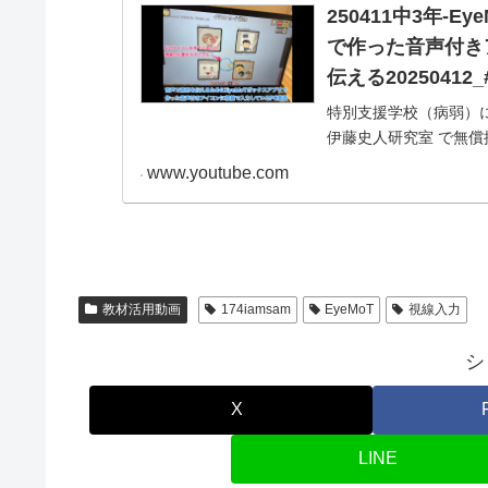
250411中3年
で作った音声付き
伝える20250412_
特別支援学校（病弱）
伊藤史人研究室 で無償
ド選択】で作った音声
www.youtube.com
いる様子の動画...
教材活用動画
174iamsam
EyeMoT
視線入力
シ
X
LINE