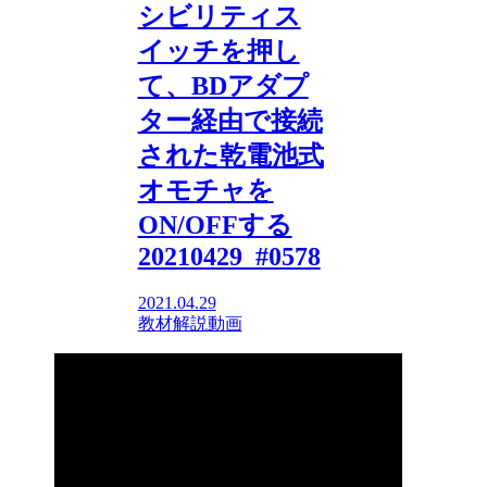
シビリティス
イッチを押し
て、BDアダプ
ター経由で接続
された乾電池式
オモチャを
ON/OFFする
20210429_#0578
2021.04.29
教材解説動画