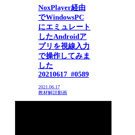
NoxPlayer経由
でWindowsPC
にエミュレート
したAndroidア
プリを視線入力
で操作してみま
した
20210617_#0589
2021.06.17
教材解説動画