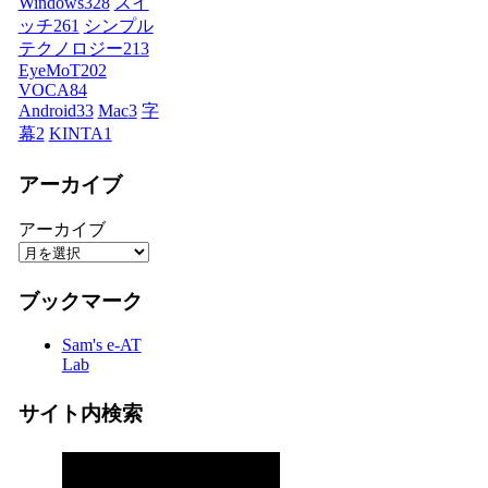
Windows
328
スイ
ッチ
261
シンプル
テクノロジー
213
EyeMoT
202
VOCA
84
Android
33
Mac
3
字
幕
2
KINTA
1
アーカイブ
アーカイブ
ブックマーク
Sam's e-AT
Lab
サイト内検索