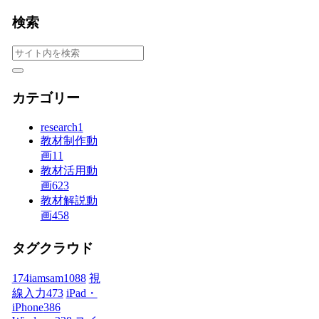
検索
カテゴリー
research
1
教材制作動
画
11
教材活用動
画
623
教材解説動
画
458
タグクラウド
174iamsam
1088
視
線入力
473
iPad・
iPhone
386