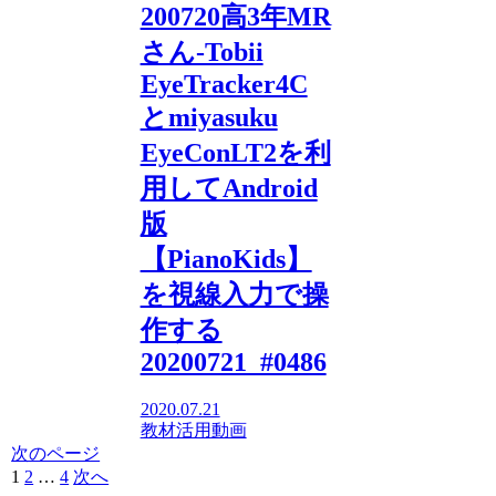
200720高3年MR
さん-Tobii
EyeTracker4C
とmiyasuku
EyeConLT2を利
用してAndroid
版
【PianoKids】
を視線入力で操
作する
20200721_#0486
2020.07.21
教材活用動画
次のページ
1
2
…
4
次へ