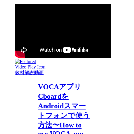
教材解説動画
VOCAアプリ
Cboardを
Androidスマー
トフォンで使う
方法〜How to
use VOCA app