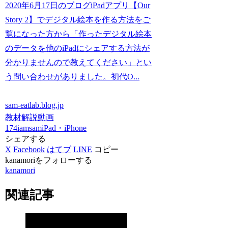
2020年6月17日のブログiPadアプリ【Our
Story 2】でデジタル絵本を作る方法をご
覧になった方から「作ったデジタル絵本
のデータを他のiPadにシェアする方法が
分かりませんので教えてください」とい
う問い合わせがありました。初代O...
sam-eatlab.blog.jp
教材解説動画
174iamsam
iPad・iPhone
シェアする
X
Facebook
はてブ
LINE
コピー
kanamoriをフォローする
kanamori
関連記事