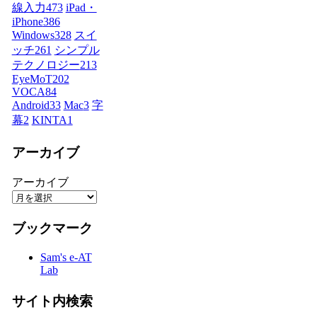
線入力
473
iPad・
iPhone
386
Windows
328
スイ
ッチ
261
シンプル
テクノロジー
213
EyeMoT
202
VOCA
84
Android
33
Mac
3
字
幕
2
KINTA
1
アーカイブ
アーカイブ
ブックマーク
Sam's e-AT
Lab
サイト内検索