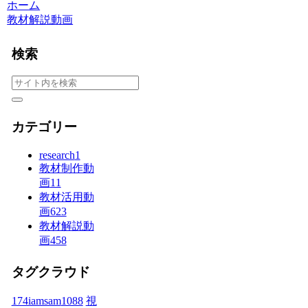
ホーム
教材解説動画
検索
カテゴリー
research
1
教材制作動
画
11
教材活用動
画
623
教材解説動
画
458
タグクラウド
174iamsam
1088
視