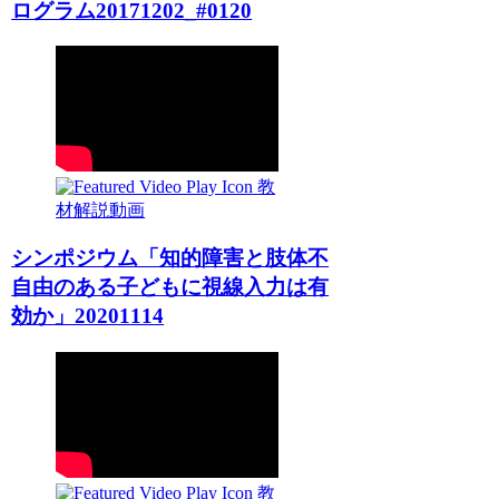
ログラム20171202_#0120
教
材解説動画
シンポジウム「知的障害と肢体不
自由のある子どもに視線入力は有
効か」20201114
教