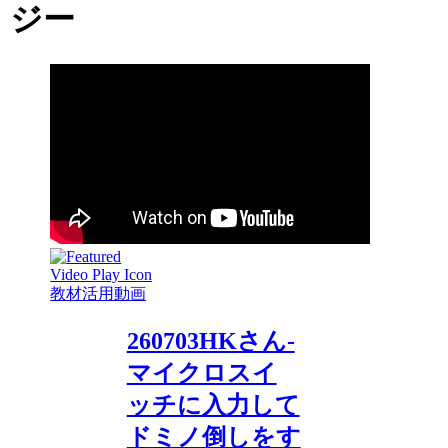
ジー
教材活用動画
260703HKさん-
マイクロスイ
ッチに入力して
ドミノ倒しをす