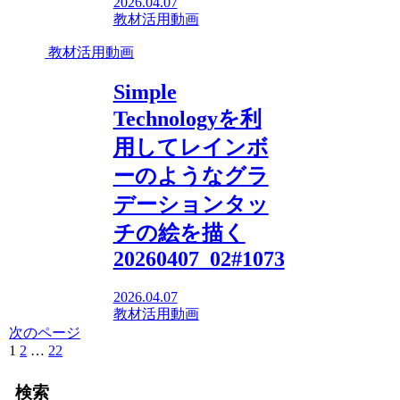
2026.04.07
教材活用動画
教材活用動画
Simple
Technologyを利
用してレインボ
ーのようなグラ
デーションタッ
チの絵を描く
20260407_02#1073
2026.04.07
教材活用動画
次のページ
1
2
…
22
次
へ
検索