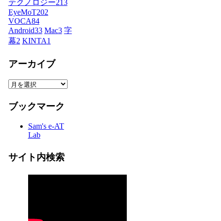
テクノロジー
213
EyeMoT
202
VOCA
84
Android
33
Mac
3
字
幕
2
KINTA
1
アーカイブ
ア
ー
カ
ブックマーク
イ
ブ
Sam's e-AT
Lab
サイト内検索