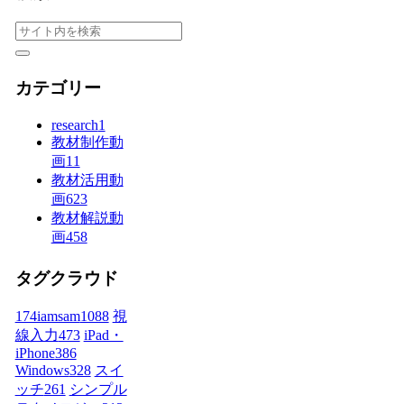
カテゴリー
research
1
教材制作動
画
11
教材活用動
画
623
教材解説動
画
458
タグクラウド
174iamsam
1088
視
線入力
473
iPad・
iPhone
386
Windows
328
スイ
ッチ
261
シンプル