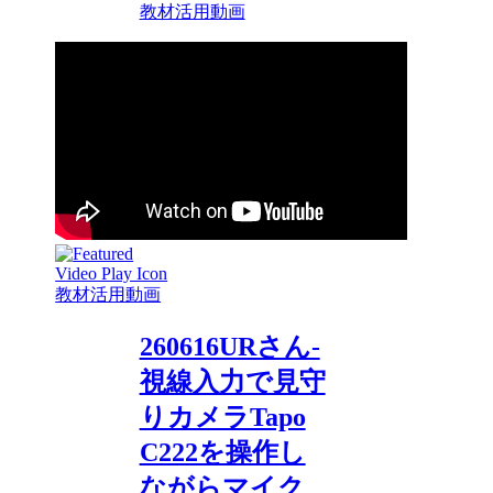
教材活用動画
教材活用動画
260616URさん-
視線入力で見守
りカメラTapo
C222を操作し
ながらマイク