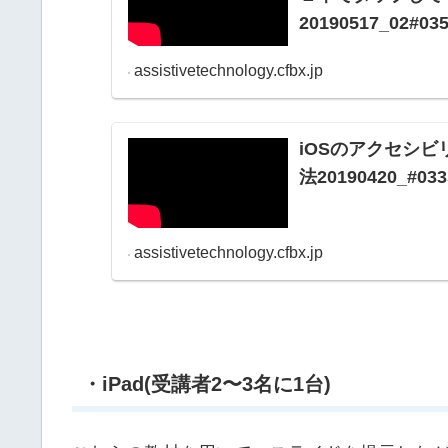
20190517_02#03
assistivetechnology.cfbx.jp
iOSのアクセシ
法20190420_#033
assistivetechnology.cfbx.jp
・iPad(受講者2〜3名に1台)