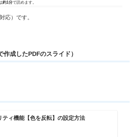
は
約1分
で読めます。
2対応）です。
eで作成したPDFのスライド）
ビリティ機能【色を反転】の設定方法