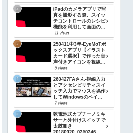
iPadのカメラアプリで写
真を撮影する際、スイッ
チコントロールのレシピ
機能を利用して画面のど
こをタップしてもシャッ
11 views
ターをきる方法
250411中3年-EyeMoTボ
20200924_#0514
ックスアプリ【イラスト
カード選択】で作った音
声付きアイコンを視線入
力で選択して自分の意思
8 views
を伝える
260427FAさん-視線入力
20250412_#0967
とアクセシビリティスイ
ッチ入力でマウスを操作
してWindowsのペイン
トアプリで人物画と名前
7 views
のサインをかく
乾電池式カプチーノミキ
20260503_ #1081
サーと外付けスイッチで
太鼓叩き
20180920_02#0246