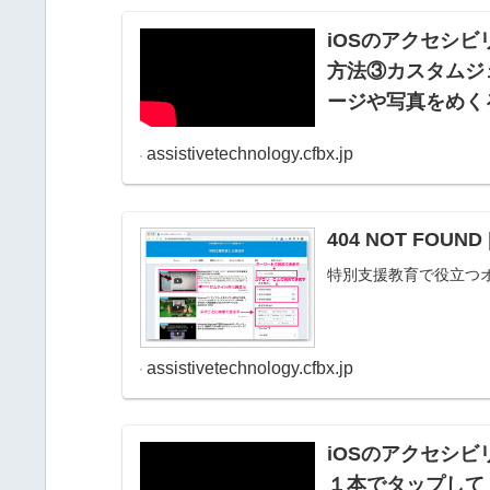
iOSのアクセシビリ
方法③カスタムジ
ージや写真をめくる20
assistivetechnology.cfbx.jp
404 NOT FOU
特別支援教育で役立つ
assistivetechnology.cfbx.jp
iOSのアクセシビリ
１本でタップして