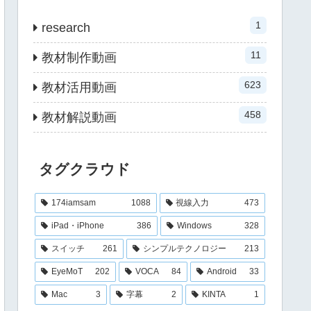
1
research
11
教材制作動画
623
教材活用動画
458
教材解説動画
タグクラウド
174iamsam
1088
視線入力
473
iPad・iPhone
386
Windows
328
スイッチ
261
シンプルテクノロジー
213
EyeMoT
202
VOCA
84
Android
33
Mac
3
字幕
2
KINTA
1