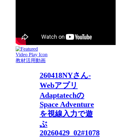
教材活用動画
260418NYさん-
Webアプリ
Adaptatechの
Space Adventure
を視線入力で遊
ぶ
20260429_02#1078