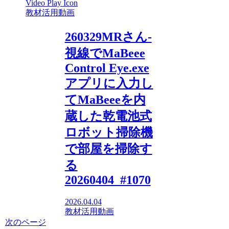
教材活用動画
260329MRさん-
視線でMaBeee
Control Eye.exe
アプリに入力し
てMaBeeeを内
蔵した乾電池式
ロボット掃除機
で部屋を掃除す
る
20260404_#1070
2026.04.04
教材活用動画
次のページ