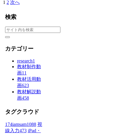
1
2
次へ
検索
カテゴリー
research
1
教材制作動
画
11
教材活用動
画
623
教材解説動
画
458
タグクラウド
174iamsam
1088
視
線入力
473
iPad・