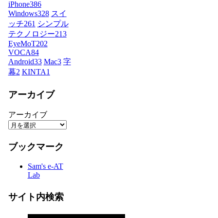
iPhone
386
Windows
328
スイ
ッチ
261
シンプル
テクノロジー
213
EyeMoT
202
VOCA
84
Android
33
Mac
3
字
幕
2
KINTA
1
アーカイブ
アーカイブ
ブックマーク
Sam's e-AT
Lab
サイト内検索