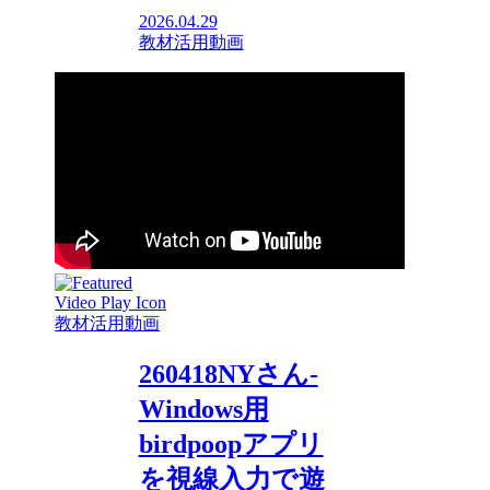
2026.04.29
教材活用動画
教材活用動画
260418NYさん-
Windows用
birdpoopアプリ
を視線入力で遊