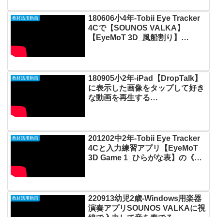
180606小4年-Tobii Eye Tracker
教材活用動画
4Cで【SOUNOS VALKA】
【EyeMoT 3D_風船割り】
【EyeMoT 3D_射的】
20180906_03#0224
180905小2年-iPad【DropTalk】
教材活用動画
に表示した画像をタップして好き
な動画を再生する
20180908_02#0228
201202中2年-Tobii Eye Tracker
教材活用動画
4Cと入力練習アプリ【EyeMoT
3D Game 1_ひらがな表】の《神
経衰弱》で絵＆文字のマッチング
学習20201205_#0537
220913幼児2歳-Windows用楽器
教材活用動画
演奏アプリSOUNOS VALKAに視