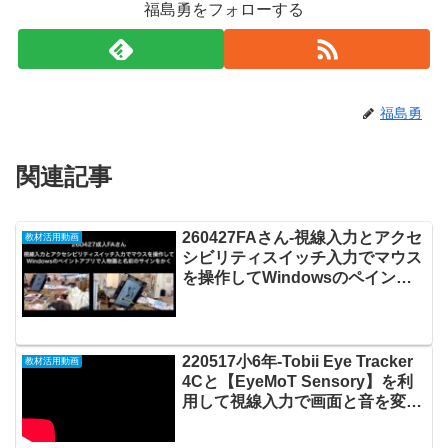
福島勇をフォローする
福島勇
関連記事
260427FAさん-視線入力とアクセ
教材活用動画
シビリティスイッチ入力でマウス
を操作してWindowsのペイント
アプリで人物画と名前のサインを
かく20260503_ #1081
220517小6年-Tobii Eye Tracker
教材活用動画
4Cと【EyeMoT Sensory】を利
用して視線入力で画面と音を変化
させて遊ぶ20220518_01#0681