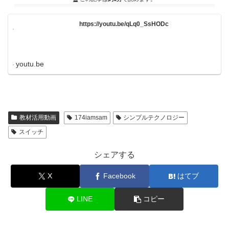
https://youtu.be/qLq0_SsHODc
youtu.be
教材活用動画
174iamsam
シンプルテクノロジー
スイッチ
シェアする
X
Facebook
はてブ
LINE
コピー