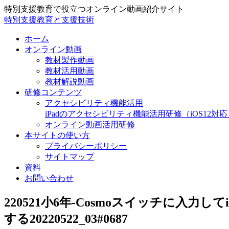
特別支援教育で役立つオンライン動画紹介サイト
特別支援教育と支援技術
ホーム
オンライン動画
教材製作動画
教材活用動画
教材解説動画
研修コンテンツ
アクセシビリティ機能活用
iPadのアクセシビリティ機能活用研修（iOS12対応
オンライン動画活用研修
本サイトの使い方
プライバシーポリシー
サイトマップ
資料
お問い合わせ
220521小6年-Cosmoスイッチに入力してiP
する20220522_03#0687