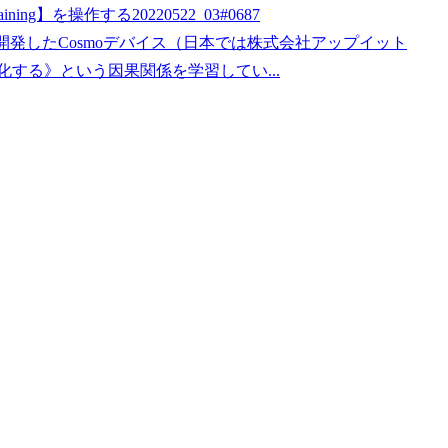
ning】を操作する20220522_03#0687
 が開発したCosmoデバイス（日本では株式会社アップイット
する》という因果関係を学習してい...