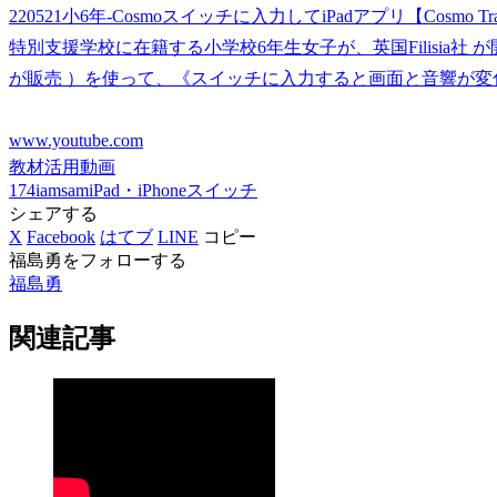
220521小6年-Cosmoスイッチに入力してiPadアプリ【Cosmo Trai
特別支援学校に在籍する小学校6年生女子が、英国Filisia社
が販売 ）を使って、《スイッチに入力すると画面と音響が変化
www.youtube.com
教材活用動画
174iamsam
iPad・iPhone
スイッチ
シェアする
X
Facebook
はてブ
LINE
コピー
福島勇をフォローする
福島勇
関連記事