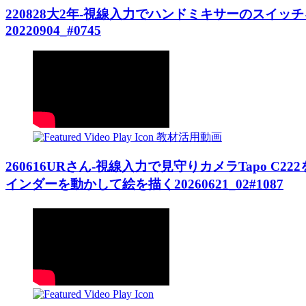
220828大2年-視線入力でハンドミキサーのス
20220904_#0745
教材活用動画
260616URさん-視線入力で見守りカメラTapo C
インダーを動かして絵を描く20260621_02#1087