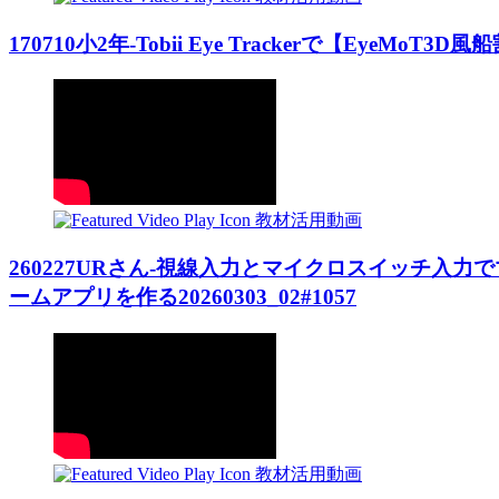
170710小2年-Tobii Eye Trackerで【EyeMoT3D風船
教材活用動画
260227URさん-視線入力とマイクロスイッチ入力でマウス
ームアプリを作る20260303_02#1057
教材活用動画