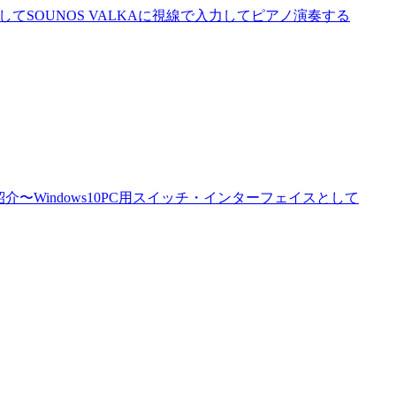
ConLT2を利用してSOUNOS VALKAに視線で入力してピアノ演奏する
の紹介〜Windows10PC用スイッチ・インターフェイスとして