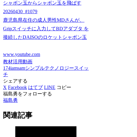
シャボン玉からシャボン玉を飛ばす
20260430_#1079
鹿児島県在住の成人男性MDさんが、
Gripスイッチに入力してBDアダプタ を
接続したDAISOのロケットシャボン玉
www.youtube.com
教材活用動画
174iamsam
シンプルテクノロジー
スイッ
チ
シェアする
X
Facebook
はてブ
LINE
コピー
福島勇をフォローする
福島勇
関連記事