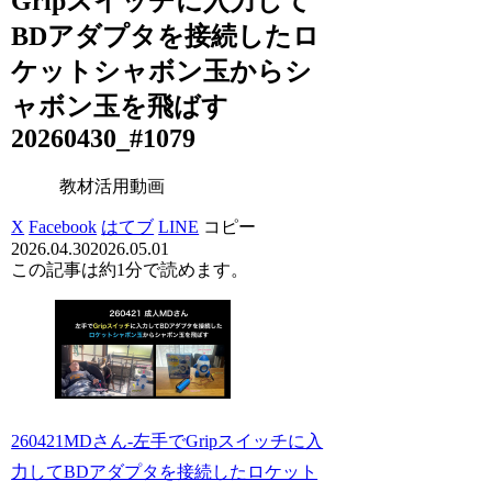
Gripスイッチに入力して
BDアダプタを接続したロ
ケットシャボン玉からシ
ャボン玉を飛ばす
20260430_#1079
教材活用動画
X
Facebook
はてブ
LINE
コピー
2026.04.30
2026.05.01
この記事は
約1分
で読めます。
260421MDさん-左手でGripスイッチに入
力してBDアダプタを接続したロケット