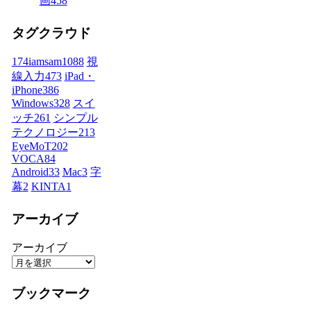
画
458
タグクラウド
174iamsam
1088
視
線入力
473
iPad・
iPhone
386
Windows
328
スイ
ッチ
261
シンプル
テクノロジー
213
EyeMoT
202
VOCA
84
Android
33
Mac
3
字
幕
2
KINTA
1
アーカイブ
アーカイブ
ブックマーク