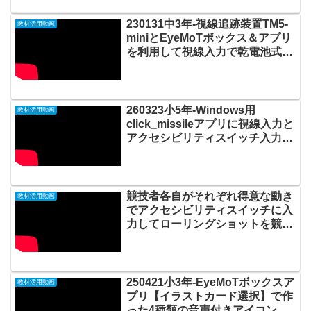
230131中3年-視線追跡装置TM5-
教材活用動画
miniとEyeMoTボックス＆アプリ
を利用して視線入力で乾電池式オ
モチャを動かす
20230201_03#0821
260323小5年-Windows用
教材活用動画
click_missileアプリに視線入力と
アクセシビリティスイッチ入力で
遊ぶ20260330_02#1064
競技者各自がそれぞれ得意な動き
教材活用動画
でアクセシビリティスイッチに入
力してローリングショットを競い
合う@熊本はっぴぃかぼちゃん
20251030_01#1022
250421小3年-EyeMoTボックスア
教材活用動画
プリ【イラストカード選択】で作
った4種類の音声付きアイコンの