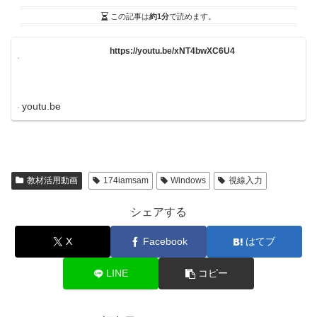
この記事は
約1分
で読めます。
https://youtu.be/xNT4bwXC6U4
youtu.be
教材活用動画
174iamsam
Windows
視線入力
シェアする
X
Facebook
はてブ
LINE
コピー