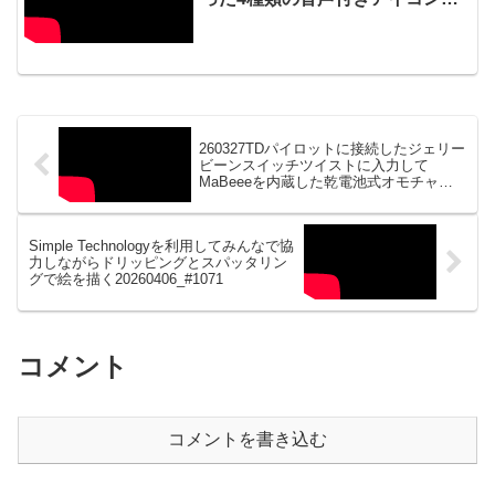
中から命令したい言葉を視線入力
で選択する20250421_#0969
260327TDパイロットに接続したジェリー
ビーンスイッチツイストに入力して
MaBeeeを内蔵した乾電池式オモチャ
【笑う猫田課長】を動かす20260402
_02#1069
Simple Technologyを利用してみんなで協
力しながらドリッピングとスパッタリン
グで絵を描く20260406_#1071
コメント
コメントを書き込む