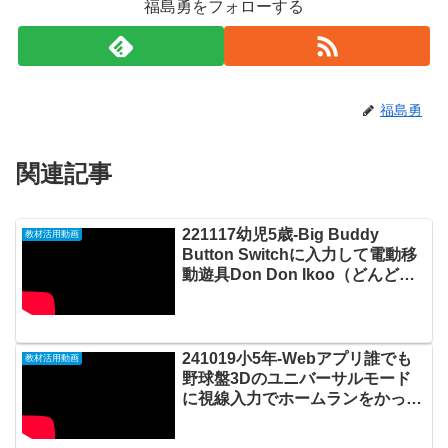
福島勇をフォローする
福島勇
関連記事
221117幼児5歳-Big Buddy
教材活用動画
Button Switchに入力して電動移
動遊具Don Don Ikoo（どんどん
いこー）で移動することを楽しむ
20221119_#0772
241019小5年-Webアプリ誰でも
教材活用動画
野球盤3Dのユニバーサルモード
に視線入力でホームランをかっ飛
ばす20241021_01#0935