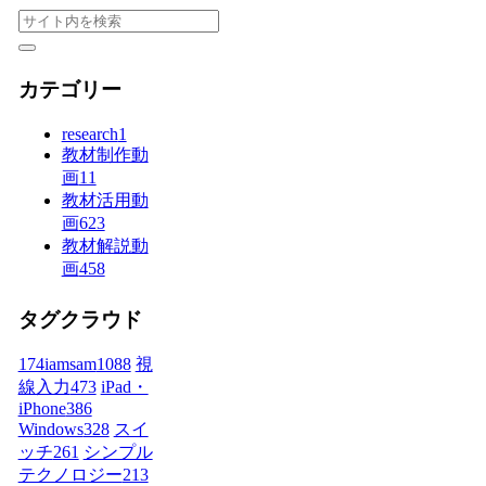
カテゴリー
research
1
教材制作動
画
11
教材活用動
画
623
教材解説動
画
458
タグクラウド
174iamsam
1088
視
線入力
473
iPad・
iPhone
386
Windows
328
スイ
ッチ
261
シンプル
テクノロジー
213