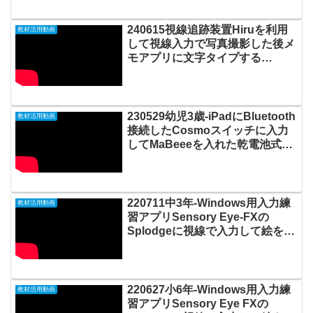
240615視線追跡装置Hiruを利用
教材活用動画
して視線入力で写真撮影した後メ
モアプリに文字タイプする
20240619_#0905
230529幼児3歳-iPadにBluetooth
教材活用動画
接続したCosmoスイッチに入力
してMaBeeeを入れた乾電池式オ
モチャ【鳴きながら歩くネコ】で
遊ぶ20230604_01#0857
220711中3年-Windows用入力練
教材活用動画
習アプリSensory Eye-FXの
Splodgeに視線で入力して絵を描
く20220719_03#0712
220627小6年-Windows用入力練
教材活用動画
習アプリSensory Eye FXの