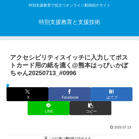
特別支援教育で役立つオンライン動画紹介サイト
特別支援教育と支援技術
アクセシビリティスイッチに入力してポス
トカード用の紙を漉く@熊本はっぴぃかぼ
ちゃん20250713_#0996
教材活用動画
X
Facebook
はてブ
LINE
コピー
2025.07.13
この記事は
約1分
で読めます。