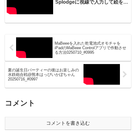
Splodgeに視線で入力して絵を描
く20220702_03#0703
MaBeeeを入れた乾電池式オモチャを
iPadのMaBeee Controlアプリで作動させ
る方法0250710_#0995
夏の誕生日パーティーの後はお楽しみの
水鉄砲合戦@熊本はっぴいかぼちゃん
20250716_#0997
コメント
コメントを書き込む