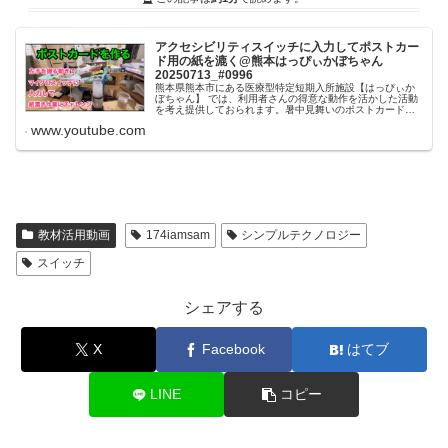
アクセシビリティスイッチに入力してポストカー
ド用の紙を漉く@熊本はっぴぃかぼちゃん
20250713_#0996
熊本県熊本市にある医療型特定短期入所施設【はっぴぃか
ぼちゃん】 では、利用者さんの得意な動作を活かした活動
を考え提供しておられます。暑中見舞いのポストカードを
作るための紙漉き作業に取り組んでおられる様子の動画で
www.youtube.com
す。動画前半のパルプ作りは、マ...
教材活用動画
174iamsam
シンプルテクノロジー
スイッチ
シェアする
X
Facebook
はてブ
LINE
コピー