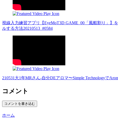
視線入力練習アプリ【EyeMoT3D GAME_00「風船割り」
ルする方法20210513_#0584
210531大1年MRさん-自分DEアロマ〜Simple TechnologyでAroma
コメント
コメントを書き込む
ホーム