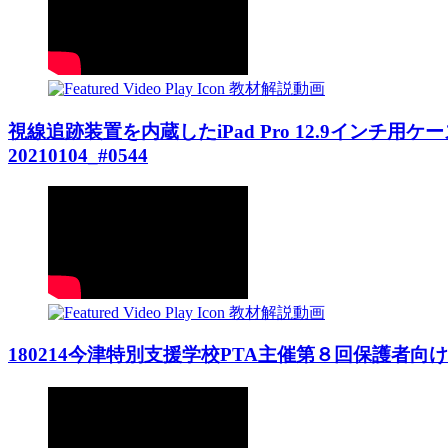
教材解説動画
視線追跡装置を内蔵したiPad Pro 12.9インチ用ケース【
20210104_#0544
教材解説動画
180214今津特別支援学校PTA主催第８回保護者向けICT