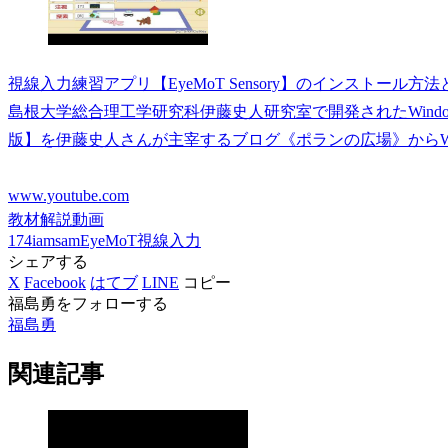
視線入力練習アプリ【EyeMoT Sensory】のインストール方法と
島根大学総合理工学研究科伊藤史人研究室で開発されたWindows PC用
版】を伊藤史人さんが主宰するブログ《ポランの広場》からWind
www.youtube.com
教材解説動画
174iamsam
EyeMoT
視線入力
シェアする
X
Facebook
はてブ
LINE
コピー
福島勇をフォローする
福島勇
関連記事