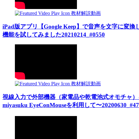
教材解説動画
iPad版アプリ【Google Keep】で音声を文字
機能を試してみました20210214_#0550
教材解説動画
視線入力で外部機器（家電品や乾電池式オモチャ）を動
miyasuku EyeConMouseを利用して〜20200630_#47