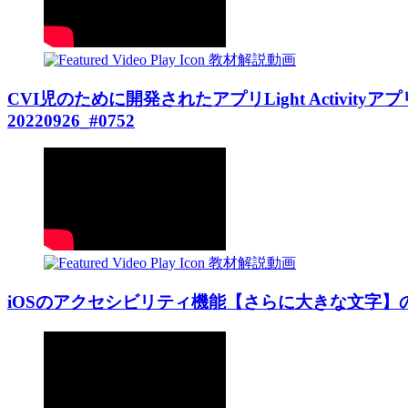
教材解説動画
CVI児のために開発されたアプリLight Activity
20220926_#0752
教材解説動画
iOSのアクセシビリティ機能【さらに大きな文字】の設定方