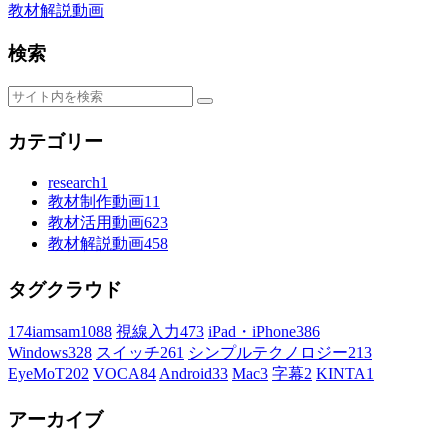
教材解説動画
検索
カテゴリー
research
1
教材制作動画
11
教材活用動画
623
教材解説動画
458
タグクラウド
174iamsam
1088
視線入力
473
iPad・iPhone
386
Windows
328
スイッチ
261
シンプルテクノロジー
213
EyeMoT
202
VOCA
84
Android
33
Mac
3
字幕
2
KINTA
1
アーカイブ