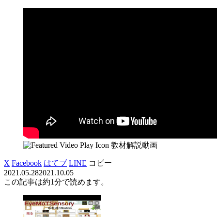
教材解説動画
X
Facebook
はてブ
LINE
コピー
2021.05.28
2021.10.05
この記事は
約1分
で読めます。