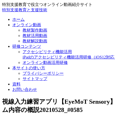
特別支援教育で役立つオンライン動画紹介サイト
特別支援教育と支援技術
ホーム
オンライン動画
教材製作動画
教材活用動画
教材解説動画
研修コンテンツ
アクセシビリティ機能活用
iPadのアクセシビリティ機能活用研修（iOS12対応
オンライン動画活用研修
本サイトの使い方
プライバシーポリシー
サイトマップ
資料
お問い合わせ
視線入力練習アプリ【EyeMoT Sens
ム内容の概説20210528_#0585