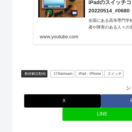
iPadのスイッ
20220514_#0680
全国にある高等専門学校
者や障害のある人々の
究・開発を行っていま
www.youtube.com
教材解説動画
174iamsam
iPad・iPhone
スイッチ
シ
X
LINE