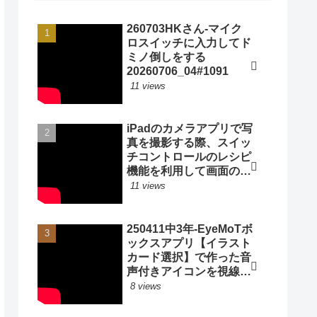
260703HKさん-マイク
ロスイッチに入力してド
ミノ倒しをする
20260706_04#1091
11 views
iPadのカメラアプリで写
真を撮影する際、スイッ
チコントロールのレシピ
機能を利用して画面のど
こをタップしてもシャッ
11 views
ターをきる方法
20200924_#0514
250411中3年-EyeMoTボ
ックスアプリ【イラスト
カード選択】で作った音
声付きアイコンを視線入
力で選択して自分の意思
8 views
を伝える
20250412_#0967