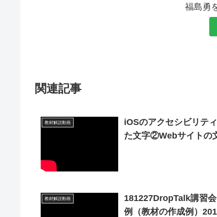
福島勇
関連記事
iOSのアクセシビリテ
教材解説動画
た文字②Webサイトの文字2
181227DropTal
教材解説動画
例（教材の作成例）20181