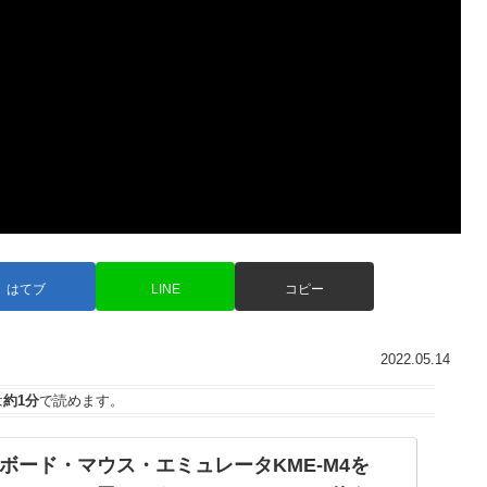
はてブ
LINE
コピー
2022.05.14
は
約1分
で読めます。
キーボード・マウス・エミュレータKME-M4を