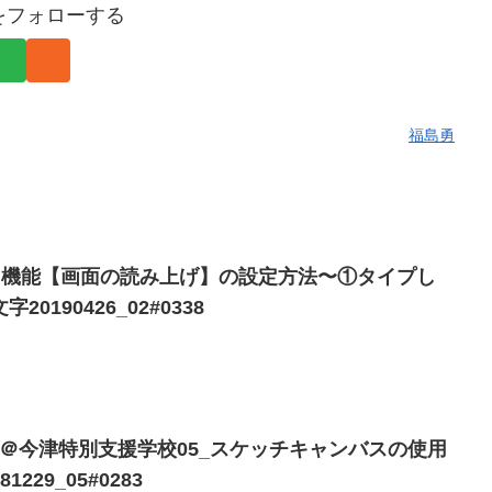
をフォローする
福島勇
ィ機能【画面の読み上げ】の設定方法〜①タイプし
0190426_02#0338
k講習会＠今津特別支援学校05_スケッチキャンバスの使用
229_05#0283