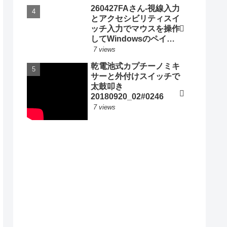
260427FAさん-視線入力
とアクセシビリティスイ
ッチ入力でマウスを操作
してWindowsのペイン
トアプリで人物画と名前
7 views
のサインをかく
乾電池式カプチーノミキ
20260503_ #1081
サーと外付けスイッチで
太鼓叩き
20180920_02#0246
7 views