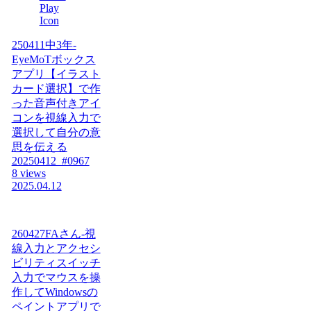
250411中3年-
EyeMoTボックス
アプリ【イラスト
カード選択】で作
った音声付きアイ
コンを視線入力で
選択して自分の意
思を伝える
20250412_#0967
8 views
2025.04.12
260427FAさん-視
線入力とアクセシ
ビリティスイッチ
入力でマウスを操
作してWindowsの
ペイントアプリで