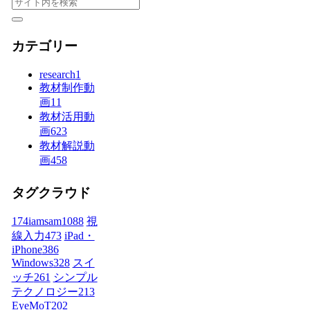
カテゴリー
research
1
教材制作動
画
11
教材活用動
画
623
教材解説動
画
458
タグクラウド
174iamsam
1088
視
線入力
473
iPad・
iPhone
386
Windows
328
スイ
ッチ
261
シンプル
テクノロジー
213
EyeMoT
202