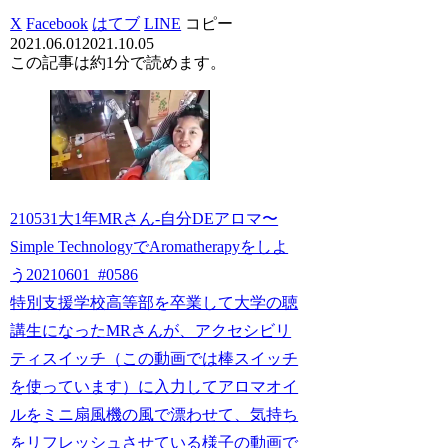
X
Facebook
はてブ
LINE
コピー
2021.06.01
2021.10.05
この記事は
約1分
で読めます。
210531大1年MRさん-自分DEアロマ〜
Simple TechnologyでAromatherapyをしよ
う20210601_#0586
特別支援学校高等部を卒業して大学の聴
講生になったMRさんが、アクセシビリ
ティスイッチ（この動画では棒スイッチ
を使っています）に入力してアロマオイ
ルをミニ扇風機の風で漂わせて、気持ち
をリフレッシュさせている様子の動画で