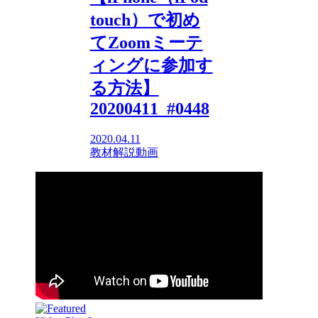
touch）で初め
てZoomミーテ
ィングに参加す
る方法】
20200411_#0448
2020.04.11
教材解説動画