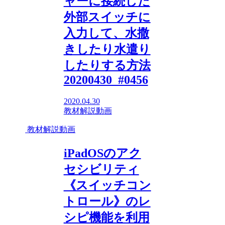
ャーに接続した
外部スイッチに
入力して、水撒
きしたり水遣り
したりする方法
20200430_#0456
2020.04.30
教材解説動画
教材解説動画
iPadOSのアク
セシビリティ
《スイッチコン
トロール》のレ
シピ機能を利用