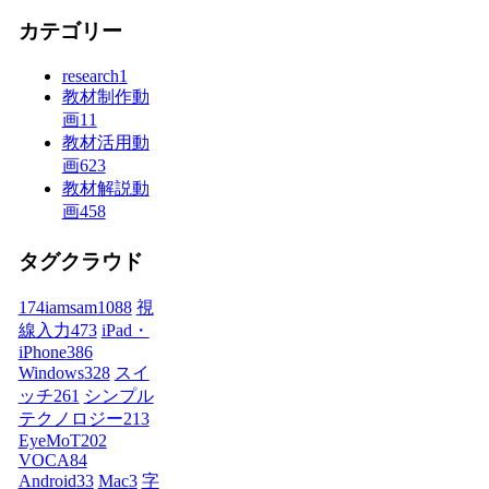
カテゴリー
research
1
教材制作動
画
11
教材活用動
画
623
教材解説動
画
458
タグクラウド
174iamsam
1088
視
線入力
473
iPad・
iPhone
386
Windows
328
スイ
ッチ
261
シンプル
テクノロジー
213
EyeMoT
202
VOCA
84
Android
33
Mac
3
字