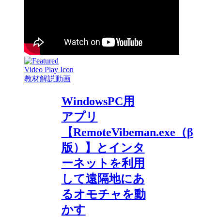
教材解説動画
WindowsPC用
アプリ
【RemoteVibeman.exe（β
版）】とインタ
ーネットを利用
して遠隔地にあ
るオモチャを動
かす