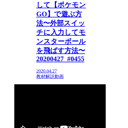
して【ポケモン
GO】で遊ぶ方
法〜外部スイッ
チに入力してモ
ンスターボール
を飛ばす方法〜
20200427_#0455
2020.04.27
教材解説動画