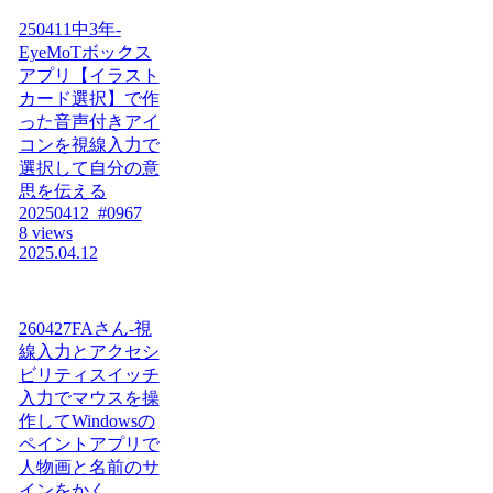
250411中3年-
EyeMoTボックス
アプリ【イラスト
カード選択】で作
った音声付きアイ
コンを視線入力で
選択して自分の意
思を伝える
20250412_#0967
8 views
2025.04.12
260427FAさん-視
線入力とアクセシ
ビリティスイッチ
入力でマウスを操
作してWindowsの
ペイントアプリで
人物画と名前のサ
インをかく