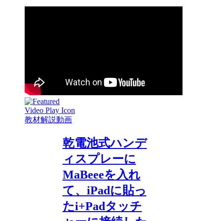
教材解説動画
乾電池式ハンデ
ィスプレーに
MaBeeeを入れ
て、iPadに貼っ
たi+Padタッチ