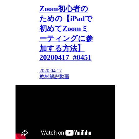
Zoom初心者の
ための【iPadで
初めてZoomミ
ーティングに参
加する方法】
20200417_#0451
2020.04.17
教材解説動画