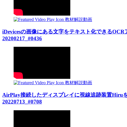
教材解説動画
iDevicesの画像にある文字をテキスト化できるO
20200217_#0436
教材解説動画
AirPlay接続したディスプレイに視線追跡装置Hiru
20220713_#0708