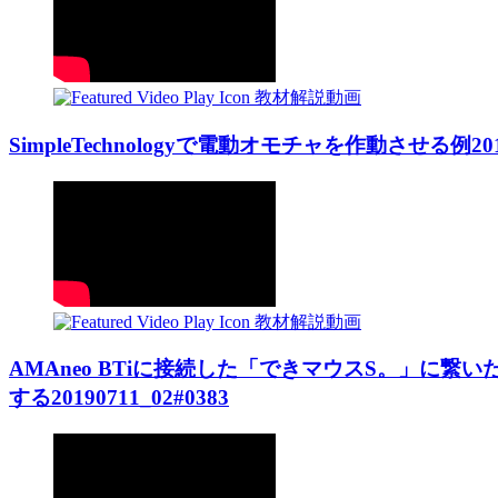
教材解説動画
SimpleTechnologyで電動オモチャを作動させる例2016
教材解説動画
AMAneo BTiに接続した「できマウスS。」に
する20190711_02#0383