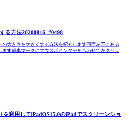
法20200816_#0498
ンターの大きさを大きくする方法を紹介します画面左下にある
ックします歯車マークにマウスポインターを合わせて左クリッ
71を利用してiPadOS15.0のiPadでスクリーンショ