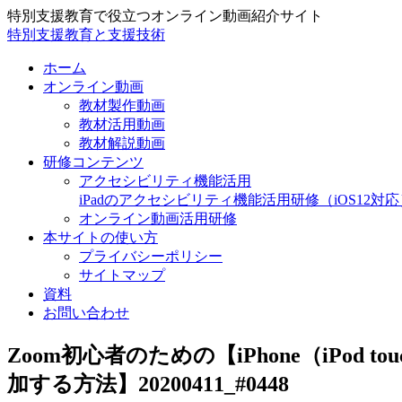
特別支援教育で役立つオンライン動画紹介サイト
特別支援教育と支援技術
ホーム
オンライン動画
教材製作動画
教材活用動画
教材解説動画
研修コンテンツ
アクセシビリティ機能活用
iPadのアクセシビリティ機能活用研修（iOS12対応
オンライン動画活用研修
本サイトの使い方
プライバシーポリシー
サイトマップ
資料
お問い合わせ
Zoom初心者のための【iPhone（iPod 
加する方法】20200411_#0448