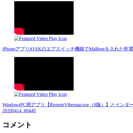
iPhoneアプリiOAKのエアスイッチ機能でMaBeeeを入れた乾電池
WindowsPC用アプリ【RemoteVibeman.exe（β版
20200414_#0449
コメント