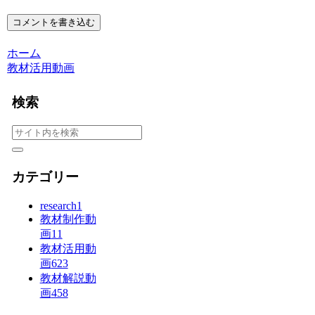
コメントを書き込む
ホーム
教材活用動画
検索
カテゴリー
research
1
教材制作動
画
11
教材活用動
画
623
教材解説動
画
458