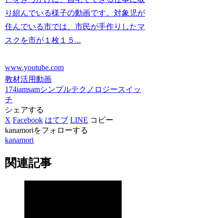
り組んでいる様子の動画です。対象児が
住んでいる市では、市民が手作りしたマ
スクを市が１枚１５...
www.youtube.com
教材活用動画
174iamsam
シンプルテクノロジー
スイッ
チ
シェアする
X
Facebook
はてブ
LINE
コピー
kanamoriをフォローする
kanamori
関連記事