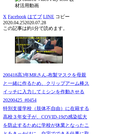
材活用動画
X
Facebook
はてブ
LINE
コピー
2020.04.25
2020.07.28
この記事は
約1分
で読めます。
200418高3年MRさん-布製マスクを母親
と一緒に作るため、クリップアーム棒ス
イッチに入力してミシンを作動させる
20200425_#0454
特別支援学校（肢体不自由）に在籍する
高校３年女子が、COVID-19の感染拡大
を防止するために学校が休業となったこ
とをきっかけに、自宅でできる仕事に取