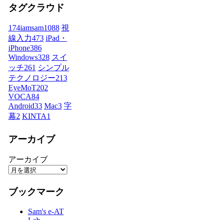
タグクラウド
174iamsam
1088
視
線入力
473
iPad・
iPhone
386
Windows
328
スイ
ッチ
261
シンプル
テクノロジー
213
EyeMoT
202
VOCA
84
Android
33
Mac
3
字
幕
2
KINTA
1
アーカイブ
アーカイブ
ブックマーク
Sam's e-AT