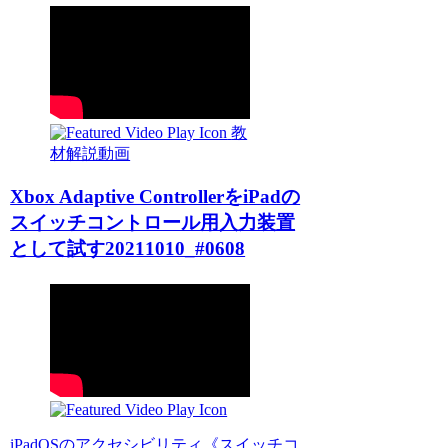
教
材解説動画
Xbox Adaptive ControllerをiPadの
スイッチコントロール用入力装置
として試す20211010_#0608
iPadOSのアクセシビリティ《スイッチコ