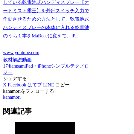
している乾電池式ハンディスプレー【オ
ートミスト霧王】を外部スイッチ入力で
作動させるための方法として、乾電池式
ハンディスプレーの本体に入れる乾電池
のうち１本をMaBeeeに変えて、iP...
www.youtube.com
教材解説動画
174iamsam
iPad・iPhone
シンプルテクノロ
ジー
シェアする
X
Facebook
はてブ
LINE
コピー
kanamoriをフォローする
kanamori
関連記事