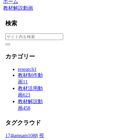
ホーム
教材解説動画
検索
カテゴリー
research
1
教材制作動
画
11
教材活用動
画
623
教材解説動
画
458
タグクラウド
174iamsam
1088
視