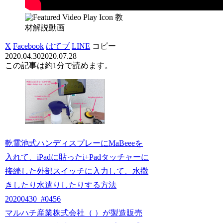
教
材解説動画
X
Facebook
はてブ
LINE
コピー
2020.04.30
2020.07.28
この記事は
約1分
で読めます。
乾電池式ハンディスプレーにMaBeeeを
入れて、iPadに貼ったi+Padタッチャーに
接続した外部スイッチに入力して、水撒
きしたり水遣りしたりする方法
20200430_#0456
マルハチ産業株式会社（ ）が製造販売