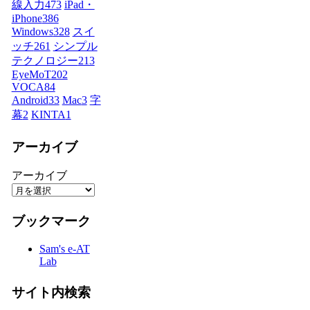
線入力
473
iPad・
iPhone
386
Windows
328
スイ
ッチ
261
シンプル
テクノロジー
213
EyeMoT
202
VOCA
84
Android
33
Mac
3
字
幕
2
KINTA
1
アーカイブ
アーカイブ
ブックマーク
Sam's e-AT
Lab
サイト内検索