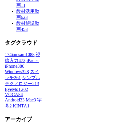
画
11
教材活用動
画
623
教材解説動
画
458
タグクラウド
174iamsam
1088
視
線入力
473
iPad・
iPhone
386
Windows
328
スイ
ッチ
261
シンプル
テクノロジー
213
EyeMoT
202
VOCA
84
Android
33
Mac
3
字
幕
2
KINTA
1
アーカイブ