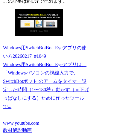
この記事は
約1分
で読めます。
Windows用SwitchBotBot_Eyeアプリの使
い方20260217_#1049
Windows用SwitchBotBot_Eyeアプリは、
「Windowsパソコンの視線入力で、
SwitchBotボット のアームをタイマー設
定した時間（1〜180秒）動かす（＝下げ
っぱなしにする）ために作ったツール
で...
www.youtube.com
教材解説動画