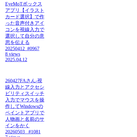
EyeMoTボックス
アプリ【イラスト
カード選択】で作
った音声付きアイ
コンを視線入力で
選択して自分の意
思を伝える
20250412_#0967
8 views
2025.04.12
260427FAさん-視
線入力とアクセシ
ビリティスイッチ
入力でマウスを操
作してWindowsの
ペイントアプリで
人物画と名前のサ
インをかく
20260503_ #1081