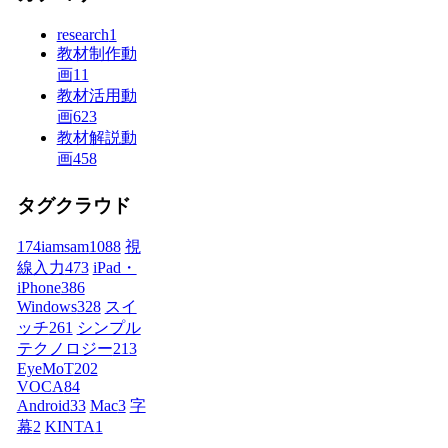
research
1
教材制作動
画
11
教材活用動
画
623
教材解説動
画
458
タグクラウド
174iamsam
1088
視
線入力
473
iPad・
iPhone
386
Windows
328
スイ
ッチ
261
シンプル
テクノロジー
213
EyeMoT
202
VOCA
84
Android
33
Mac
3
字
幕
2
KINTA
1