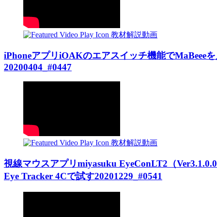
教材解説動画
iPhoneアプリiOAKのエアスイッチ機能でMaBe
20200404_#0447
教材解説動画
視線マウスアプリmiyasuku EyeConLT2（Ver3
Eye Tracker 4Cで試す20201229_#0541