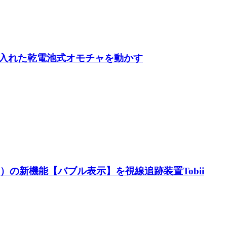
eeを入れた乾電池式オモチャを動かす
.1.0.0）の新機能【バブル表示】を視線追跡装置Tobii