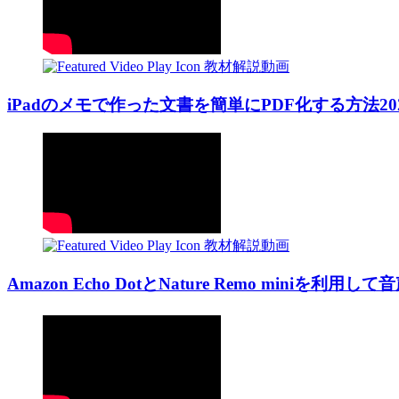
教材解説動画
iPadのメモで作った文書を簡単にPDF化する方法20211
教材解説動画
Amazon Echo DotとNature Remo miniを利用し