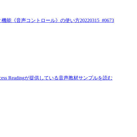
能《音声コントロール》の使い方20220315_#0673
てAccess Readingが提供している音声教材サンプルを読む