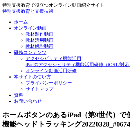
特別支援教育で役立つオンライン動画紹介サイト
特別支援教育と支援技術
ホーム
オンライン動画
教材製作動画
教材活用動画
教材解説動画
研修コンテンツ
アクセシビリティ機能活用
iPadのアクセシビリティ機能活用研修（iOS12対応
オンライン動画活用研修
本サイトの使い方
プライバシーポリシー
サイトマップ
資料
お問い合わせ
ホームボタンのあるiPad（第9世代）
機能ヘッドトラッキング20220328_#067