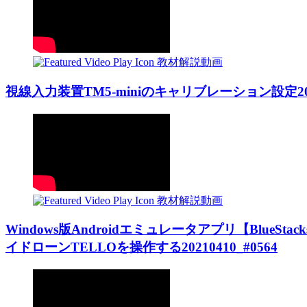
教材解説動画
視線入力装置TM5-miniのキャリブレーション設定20201
教材解説動画
Windows版Androidエミュレータアプリ【BlueS
イドローンTELLOを操作する20210410_#0564