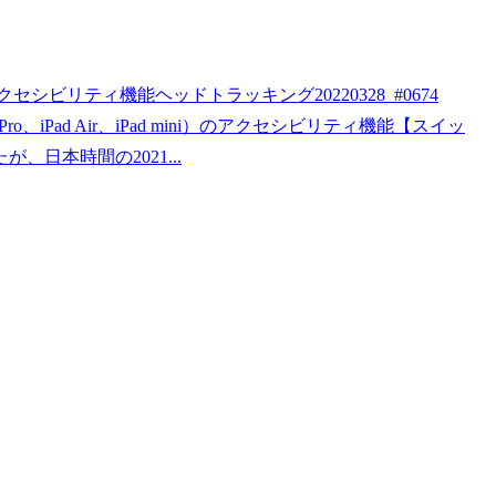
シビリティ機能ヘッドトラッキング20220328_#0674
d Pro、iPad Air、iPad mini）のアクセシビリティ機能【スイッ
日本時間の2021...