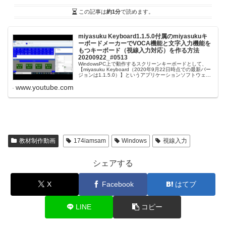
この記事は
約1分
で読めます。
miyasuku Keyboard1.1.5.0付属のmiyasukuキ
ーボードメーカーでVOCA機能と文字入力機能を
もつキーボード（視線入力対応）を作る方法
20200922_#0513
WindowsPC上で動作するスクリーンキーボードとして、
【miyasuku Keyboard（2020年9月22日時点での最新バー
ジョンは1.1.5.0）】というアプリケーションソフトウェア
があります。【miyasuku Keyboard...
www.youtube.com
教材制作動画
174iamsam
Windows
視線入力
シェアする
X
Facebook
はてブ
LINE
コピー