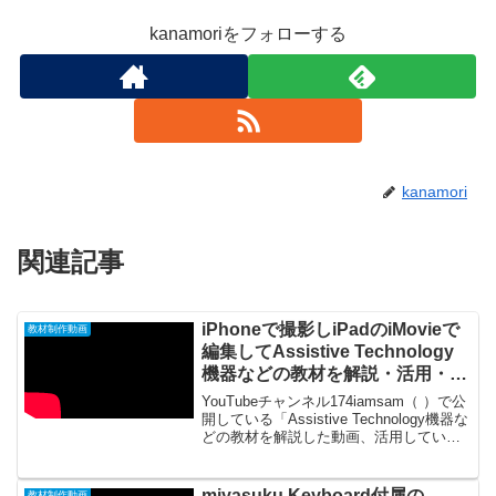
kanamoriをフォローする
kanamori
関連記事
iPhoneで撮影しiPadのiMovieで
教材制作動画
編集してAssistive Technology
機器などの教材を解説・活用・制
作する動画を作成する方法
YouTubeチャンネル174iamsam（ ）で公
20201004_#0520
開している「Assistive Technology機器な
どの教材を解説した動画、活用している
動画、制作している動画」を作成する方
法を紹介した動画です。 0:02①素材とな
る画像（動画や静...
miyasuku Keyboard付属の
教材制作動画