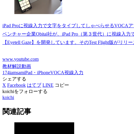
iPad Proに視線入力で文字をタイプしてしゃべらせるVOCAアプリ【Eyete
ベンチャー企業Obital社が、iPad Pro（第３世代）に視
【Eyetell Gaze】を開発しています。そのTest Flight版がリリ
www.youtube.com
教材解説動画
174iamsam
iPad・iPhone
VOCA
視線入力
シェアする
X
Facebook
はてブ
LINE
コピー
koichiをフォローする
koichi
関連記事