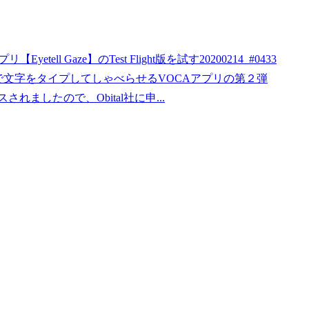
ll Gaze】のTest Flight版を試す20200214_#0433
線入力で文字をタイプしてしゃべらせるVOCAアプリの第２弾
ースされましたので、Obital社に申...