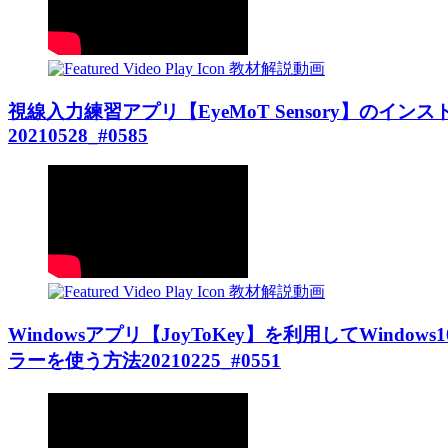
教材解説動画
視線入力練習アプリ【EyeMoT Sensory】の
20210528_#0585
教材解説動画
Windowsアプリ【JoyToKey】を利用してWin
ラーを使う方法20210225_#0551