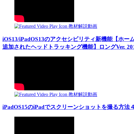
教材解説動画
iOS13/iPadOS13のアクセシビリティ新機能【ホ
追加されたヘッドトラッキング機能】ロングVer. 201909
教材解説動画
iPadOS15のiPadでスクリーンショットを撮る方法４選20