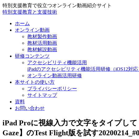
特別支援教育で役立つオンライン動画紹介サイト
特別支援教育と支援技術
ホーム
オンライン動画
教材製作動画
教材活用動画
教材解説動画
研修コンテンツ
アクセシビリティ機能活用
iPadのアクセシビリティ機能活用研修（iOS12対応
オンライン動画活用研修
本サイトの使い方
プライバシーポリシー
サイトマップ
資料
お問い合わせ
iPad Proに視線入力で文字をタイプして
Gaze】のTest Flight版を試す20200214_#0