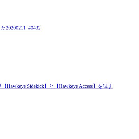
200211_#0432
awkeye Sidekick】と【Hawkeye Access】を試す