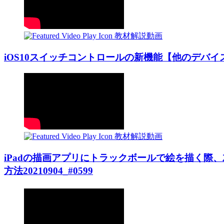
教材解説動画
iOS10スイッチコントロールの新機能【他のデバイスを操
教材解説動画
iPadの描画アプリにトラックボールで絵を描く際
方法20210904_#0599