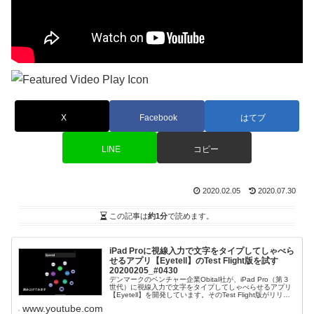
X
Facebook
はてブ
LINE
コピー
2020.02.05
2020.07.30
この記事は
約1分
で読めます。
iPad Proに視線入力で文字をタイプしてしゃべら
せるアプリ【Eyetell】のTest Flight版を試す
20200205_#0430
デンマークのベンチャー企業Obital社が、iPad Pro（第３
世代）に視線入力で文字をタイプしてしゃべらせるアプリ
【Eyetell】を開発しています。そのTest Flight版がリリー
スされましたので、Obital社に申し込んでダウン...
www.youtube.com