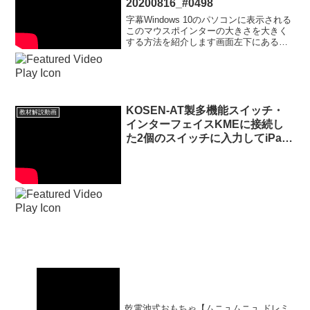
20200816_#0498
字幕Windows 10のパソコンに表示される
このマウスポインターの大きさを大きく
する方法を紹介します画面左下にある
Windows マークにマウスポインターを移
動させて左クリックします歯車マークに
マウスポインターを合わせて左クリック
します...
KOSEN-AT製多機能スイッチ・
教材解説動画
インターフェイスKMEに接続し
た2個のスイッチに入力してiPad
用VOCAアプリ「しゃべるんで
す。」でYES/NOを音声出力する
方法20241204_#0943
乾電池式おもちゃ【ムニュムニュ ドレミ