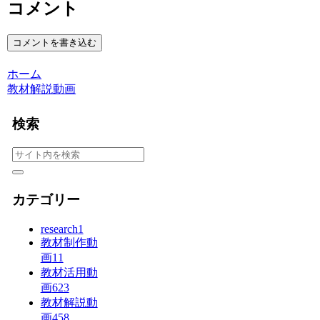
コメント
コメントを書き込む
ホーム
教材解説動画
検索
カテゴリー
research
1
教材制作動
画
11
教材活用動
画
623
教材解説動
画
458