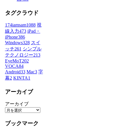
タグクラウド
174iamsam
1088
視
線入力
473
iPad・
iPhone
386
Windows
328
スイ
ッチ
261
シンプル
テクノロジー
213
EyeMoT
202
VOCA
84
Android
33
Mac
3
字
幕
2
KINTA
1
アーカイブ
アーカイブ
ブックマーク