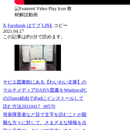
教
材解説動画
X
Facebook
はてブ
LINE
コピー
2021.04.17
この記事は
約1分
で読めます。
サピエ図書館にある【わいわい文庫】の
マルチメディアDAISY図書をWindowsPC
のiTunes経由でiPadにインストールして
読む方法20210417_ #0570
視覚障害者など目で文字を読むことが困
難な方々に対して、さまざまな情報を点