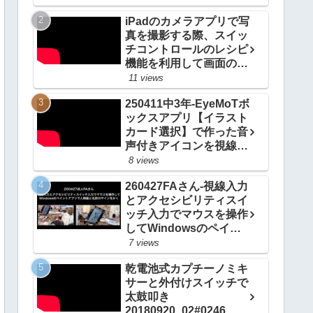
iPadのカメラアプリで写
真を撮影する際、スイッ
チコントロールのレシピ
機能を利用して画面のど
こをタップしてもシャッ
11 views
ターをきる方法
250411中3年-EyeMoTボ
20200924_#0514
ックスアプリ【イラスト
カード選択】で作った音
声付きアイコンを視線入
力で選択して自分の意思
8 views
を伝える
260427FAさん-視線入力
20250412_#0967
とアクセシビリティスイ
ッチ入力でマウスを操作
してWindowsのペイン
トアプリで人物画と名前
7 views
のサインをかく
乾電池式カプチーノミキ
20260503_ #1081
サーと外付けスイッチで
太鼓叩き
20180920_02#0246