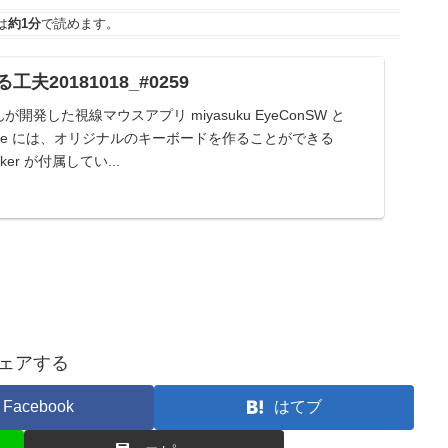
は
約1分
で読めます。
20181018_#0259
発した視線マウスアプリ miyasuku EyeConSW と
onMouse には、オリジナルのキーボードを作ることができる
Maker が付属してい...
ェアする
Facebook
はてブ