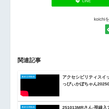
LINE
koic
関連記事
アクセシビリティスイ
教材活用動画
っぴぃかぼちゃん202507
251013MRさん-視線入
教材活用動画