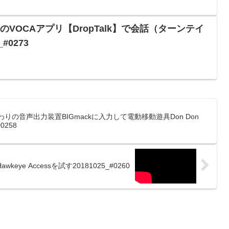
 miniのVOCAアプリ【DropTalk】で会話（ターンテイ
#0273
わりの音声出力装置BIGmackに入力して電動移動遊具Don Don
0258
ye Accessを試す20181025_#0260