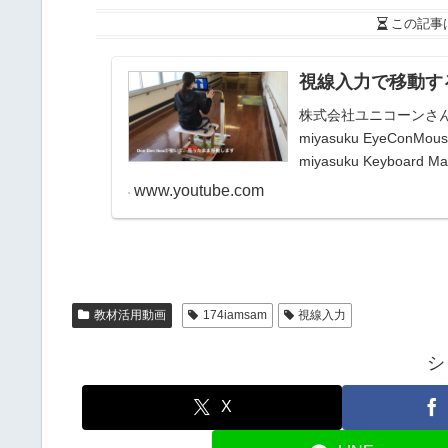
この記事
視線入力で移動する工夫
株式会社ユニコーンさんが開
miyasuku EyeC
miyasuku Keyboard 
www.youtube.com
教材活用動画
174iamsam
視線入力
シ
X