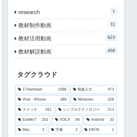
1
research
11
教材制作動画
623
教材活用動画
458
教材解説動画
タグクラウド
174iamsam
1088
視線入力
473
iPad・iPhone
386
Windows
328
スイッチ
261
シンプルテクノロジー
213
EyeMoT
202
VOCA
84
Android
33
Mac
3
字幕
2
KINTA
1