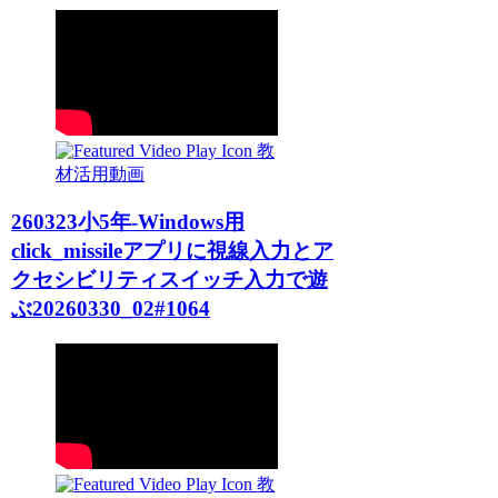
教
材活用動画
260323小5年-Windows用
click_missileアプリに視線入力とア
クセシビリティスイッチ入力で遊
ぶ20260330_02#1064
教