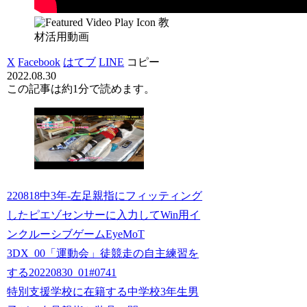
教
材活用動画
X
Facebook
はてブ
LINE
コピー
2022.08.30
この記事は
約1分
で読めます。
220818中3年-左足親指にフィッティング
したピエゾセンサーに入力してWin用イ
ンクルーシブゲームEyeMoT
3DX_00「運動会」徒競走の自主練習を
する20220830_01#0741
特別支援学校に在籍する中学校3年生男