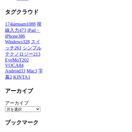
タグクラウド
174iamsam
1088
視
線入力
473
iPad・
iPhone
386
Windows
328
スイ
ッチ
261
シンプル
テクノロジー
213
EyeMoT
202
VOCA
84
Android
33
Mac
3
字
幕
2
KINTA
1
アーカイブ
アーカイブ
ブックマーク