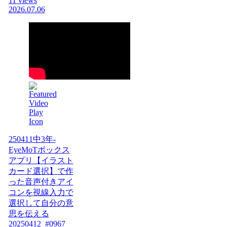
11 views
2026.07.06
250411中3年-
EyeMoTボックス
アプリ【イラスト
カード選択】で作
った音声付きアイ
コンを視線入力で
選択して自分の意
思を伝える
20250412_#0967