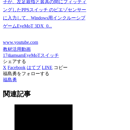
子が、左足親指と装具の間にフィッティ
ングしたPPSスイッチ のピエゾセンサー
に入力して、Windows用インクルーシブ
ゲームEyeMoT 3DX_0...
www.youtube.com
教材活用動画
174iamsam
EyeMoT
スイッチ
シェアする
X
Facebook
はてブ
LINE
コピー
福島勇をフォローする
福島勇
関連記事