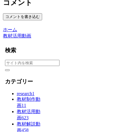
コメント
コメントを書き込む
ホーム
教材活用動画
検索
カテゴリー
research
1
教材制作動
画
11
教材活用動
画
623
教材解説動
画
458