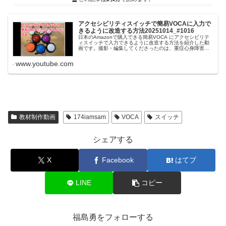
アクセシビリティスイッチで簡易VOCAに入力で
きるように改造する方法20251014_#1016
日本のAmazonで購入できる簡易VOCA にアクセシビリテ
ィスイッチで入力できるように改造する方法を紹介した動
画です。撮影・編集してくださったのは、重症心身障害者
のための病院で保育士として勤務しておられるNさん（工業
高校OG）です。#教材...
www.youtube.com
教材制作動画
174iamsam
VOCA
スイッチ
シェアする
X
Facebook
はてブ
LINE
コピー
福島勇をフォローする