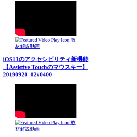
教
材解説動画
iOS13のアクセシビリティ新機能
【Assistive Touchのマウスキー】
20190920_02#0400
教
材解説動画