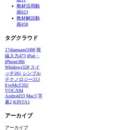
教材活用動
画
623
教材解説動
画
458
タグクラウド
174iamsam
1088
視
線入力
473
iPad・
iPhone
386
Windows
328
スイ
ッチ
261
シンプル
テクノロジー
213
EyeMoT
202
VOCA
84
Android
33
Mac
3
字
幕
2
KINTA
1
アーカイブ
アーカイブ