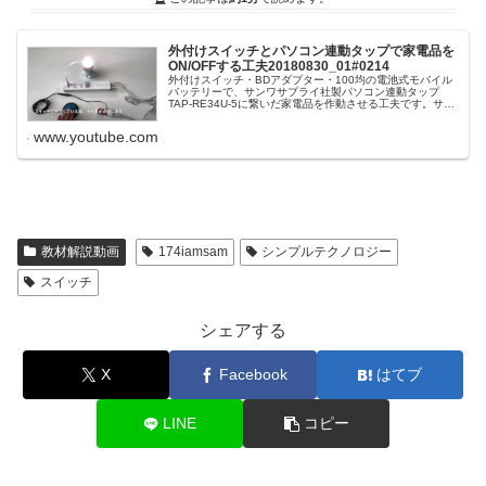
外付けスイッチとパソコン連動タップで家電品を
ON/OFFする工夫20180830_01#0214
外付けスイッチ・BDアダプター・100均の電池式モバイル
バッテリーで、サンワサプライ社製パソコン連動タップ
TAP-RE34U-5に繋いだ家電品を作動させる工夫です。サン
ワサプライ社製パソコン連動タップTAP-RE34U-5↓ ↓ ↓
www.youtube.com
教材解説動画
174iamsam
シンプルテクノロジー
スイッチ
シェアする
X
Facebook
はてブ
LINE
コピー