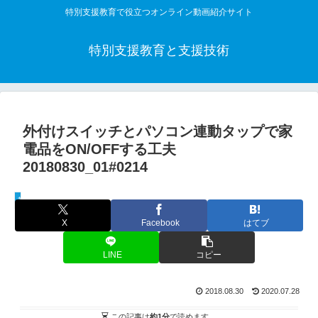
特別支援教育で役立つオンライン動画紹介サイト
特別支援教育と支援技術
外付けスイッチとパソコン連動タップで家
電品をON/OFFする工夫
20180830_01#0214
教材解説動画
X
Facebook
はてブ
LINE
コピー
2018.08.30
2020.07.28
この記事は
約1分
で読めます。