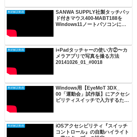
SANWA SUPPLY社製タッチパッ
教材解説動画
ド付きマウス400-MABT188を
Windows11ノートパソコンに
Bluetoothペアリングして使う方
法20220921_#0750
i+Padタッチャーの使い方②〜カ
教材解説動画
メラアプリで写真を撮る方法
20141026_01_#0018
Windows用【EyeMoT 3DX_
教材解説動画
00「運動会」試作版】にアクセシ
ビリティスイッチで入力するため
のインターフェイスとしてi+Pad
タッチャーを利用する方法
20220206_#0659
iOSアクセシビリティ『スイッチ
教材解説動画
コントロール』の自動ハイライト