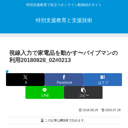
特別支援教育で役立つオンライン動画紹介サイト
特別支援教育と支援技術
視線入力で家電品を動かす〜バイブマンの
利用20180828_02#0213
教材解説動画
X
Facebook
はてブ
LINE
コピー
2018.08.28
2020.07.28
この記事は
約1分
で読めます。