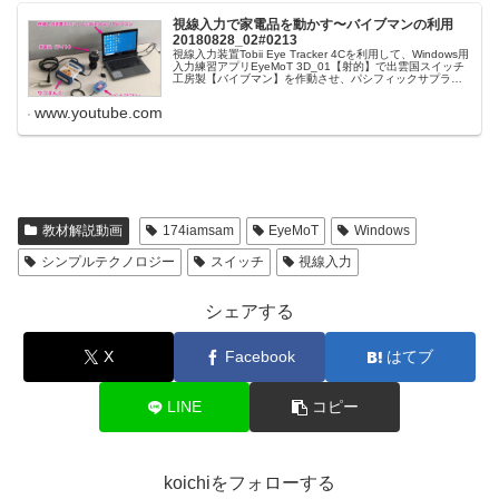
視線入力で家電品を動かす〜バイブマンの利用
20180828_02#0213
視線入力装置Tobii Eye Tracker 4Cを利用して、Windows用
入力練習アプリEyeMoT 3D_01【射的】で出雲国スイッチ
工房製【バイブマン】を作動させ、パシフィックサプライ
社製【ウゴキんぐ】を繋いだ家電品をONさせる工...
www.youtube.com
教材解説動画
174iamsam
EyeMoT
Windows
シンプルテクノロジー
スイッチ
視線入力
シェアする
X
Facebook
はてブ
LINE
コピー
koichiをフォローする