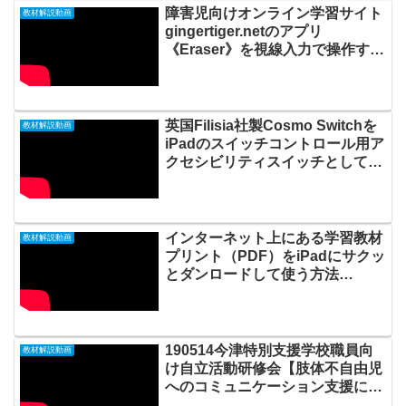
障害児向けオンライン学習サイト
教材解説動画
gingertiger.netのアプリ
《Eraser》を視線入力で操作する
20190723_02#0388
英国Filisia社製Cosmo Switchを
教材解説動画
iPadのスイッチコントロール用ア
クセシビリティスイッチとして使
う方法20220610_#0696
インターネット上にある学習教材
教材解説動画
プリント（PDF）をiPadにサクッ
とダンロードして使う方法
20211024_#0618
190514今津特別支援学校職員向
教材解説動画
け自立活動研修会【肢体不自由児
へのコミュニケーション支援につ
いて〜ICT・ATの活用を中心