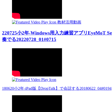
教材活用動画
220725小2年-Windows用入力練習アプリEyeMo
奏でる20220728_01#0715
180620小2年-iPad版【DropTalk】で会話する20180622_04#0194