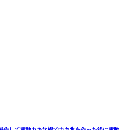
プリを操作して電動カキ氷機でカキ氷を作った後に電動