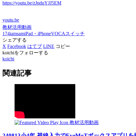
https://youtu.be/zJnduYJJ5EM
youtu.be
教材活用動画
174iamsam
iPad・iPhone
VOCA
スイッチ
シェアする
X
Facebook
はてブ
LINE
コピー
koichiをフォローする
koichi
関連記事
教材活用動画
240813小4年-視線入力でEyeMoTボックスア