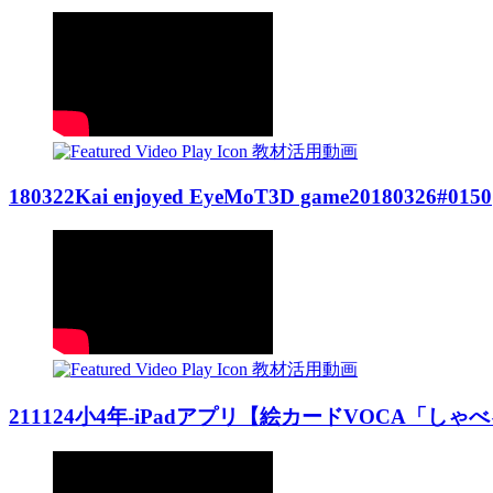
教材活用動画
180322Kai enjoyed EyeMoT3D game20180326#0150
教材活用動画
211124小4年-iPadアプリ【絵カードVOCA「しゃべる