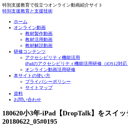
特別支援教育で役立つオンライン動画紹介サイト
特別支援教育と支援技術
ホーム
オンライン動画
教材製作動画
教材活用動画
教材解説動画
研修コンテンツ
アクセシビリティ機能活用
iPadのアクセシビリティ機能活用研修（iOS12対応
オンライン動画活用研修
本サイトの使い方
プライバシーポリシー
サイトマップ
資料
お問い合わせ
180620小3年-iPad【DropTalk
20180622_05#0195