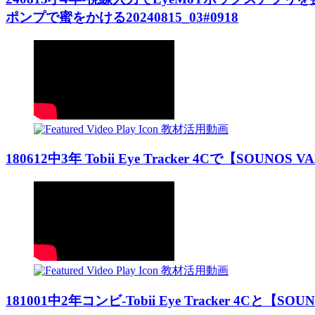
ポンプで蜜をかける20240815_03#0918
教材活用動画
180612中3年 Tobii Eye Tracker 4Cで【SOUNOS
教材活用動画
181001中2年コンビ-Tobii Eye Tracker 4Cと【SO