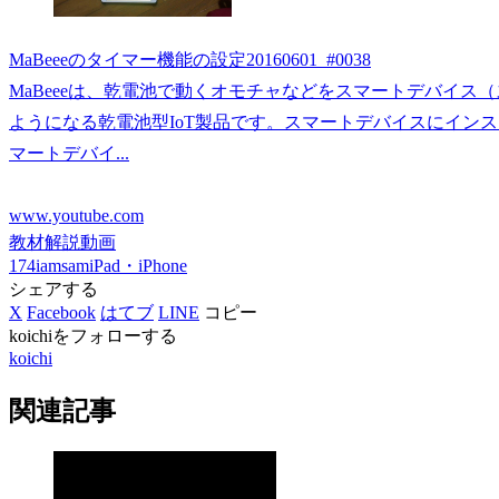
MaBeeeのタイマー機能の設定20160601_#0038
MaBeeeは、乾電池で動くオモチャなどをスマートデバイ
ようになる乾電池型IoT製品です。スマートデバイスにインス
マートデバイ...
www.youtube.com
教材解説動画
174iamsam
iPad・iPhone
シェアする
X
Facebook
はてブ
LINE
コピー
koichiをフォローする
koichi
関連記事