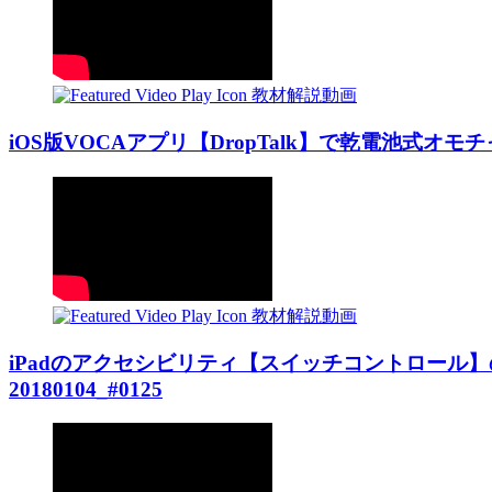
教材解説動画
iOS版VOCAアプリ【DropTalk】で乾電池式オモチャ
教材解説動画
iPadのアクセシビリティ【スイッチコントロール
20180104_#0125