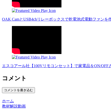
OAK CamとUSB4chリレーボックスで乾電池式電動ファンを作動さ
エスコアール社【100Vリモコンセット】で家電品をON/OFFさせて
コメント
コメントを書き込む
ホーム
教材解説動画