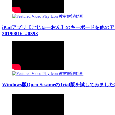
教材解説動画
iPadアプリ【ごじゅーおん】のキーボードを他の
20190816_#0393
教材解説動画
Windows版Open SesameのTrial版を試してみました20