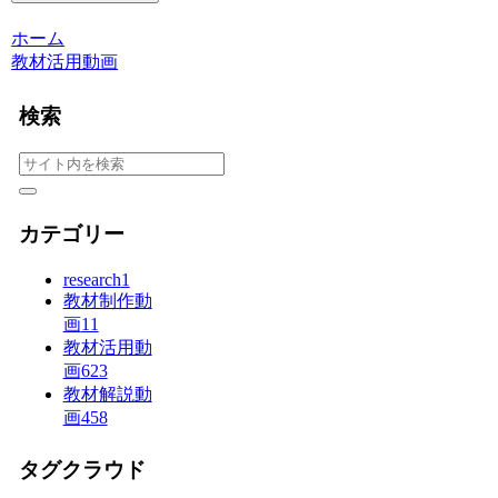
ホーム
教材活用動画
検索
カテゴリー
research
1
教材制作動
画
11
教材活用動
画
623
教材解説動
画
458
タグクラウド