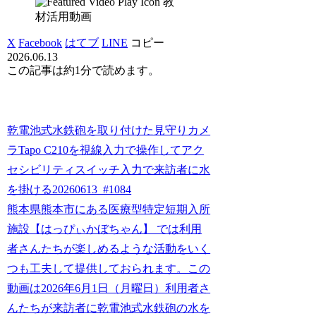
教
材活用動画
X
Facebook
はてブ
LINE
コピー
2026.06.13
この記事は
約1分
で読めます。
乾電池式水鉄砲を取り付けた見守りカメ
ラTapo C210を視線入力で操作してアク
セシビリティスイッチ入力で来訪者に水
を掛ける20260613_#1084
熊本県熊本市にある医療型特定短期入所
施設【はっぴぃかぼちゃん】 では利用
者さんたちが楽しめるような活動をいく
つも工夫して提供しておられます。この
動画は2026年6月1日（月曜日）利用者さ
んたちが来訪者に乾電池式水鉄砲の水を