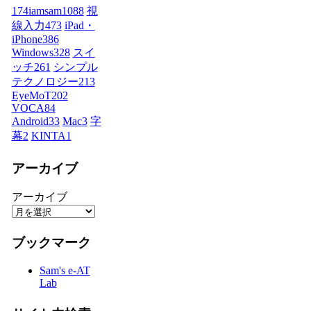
174iamsam
1088
視
線入力
473
iPad・
iPhone
386
Windows
328
スイ
ッチ
261
シンプル
テクノロジー
213
EyeMoT
202
VOCA
84
Android
33
Mac
3
字
幕
2
KINTA
1
アーカイブ
アーカイブ
ブックマーク
Sam's e-AT
Lab