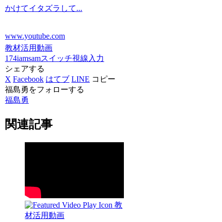
かけてイタズラして...
www.youtube.com
教材活用動画
174iamsam
スイッチ
視線入力
シェアする
X
Facebook
はてブ
LINE
コピー
福島勇をフォローする
福島勇
関連記事
教
材活用動画