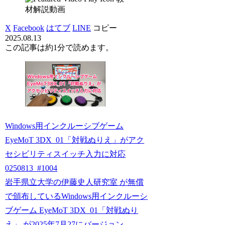
材解説動画
X
Facebook
はてブ
LINE
コピー
2025.08.13
この記事は
約1分
で読めます。
Windows用インクルーシブゲーム
EyeMoT 3DX_01「対戦ぬりえ」がアク
セシビリティスイッチ入力に対応
0250813_#1004
岩手県立大学の伊藤史人研究室 が無償
で頒布しているWindows用インクルーシ
ブゲーム EyeMoT 3DX_01「対戦ぬり
え」 が2025年7月27にバージョン...