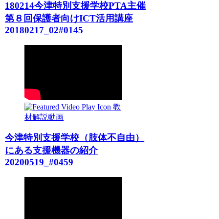
180214今津特別支援学校PTA主催
第８回保護者向けICT活用講座
20180217_02#0145
教
材解説動画
今津特別支援学校（肢体不自由）
にある支援機器の紹介
20200519_#0459