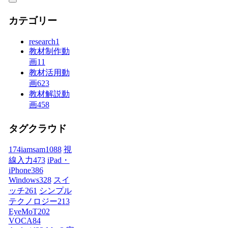
カテゴリー
research
1
教材制作動
画
11
教材活用動
画
623
教材解説動
画
458
タグクラウド
174iamsam
1088
視
線入力
473
iPad・
iPhone
386
Windows
328
スイ
ッチ
261
シンプル
テクノロジー
213
EyeMoT
202
VOCA
84