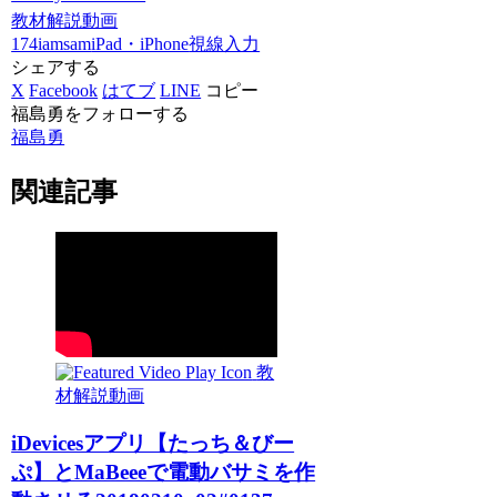
教材解説動画
174iamsam
iPad・iPhone
視線入力
シェアする
X
Facebook
はてブ
LINE
コピー
福島勇をフォローする
福島勇
関連記事
教
材解説動画
iDevicesアプリ【たっち＆びー
ぷ】とMaBeeeで電動バサミを作