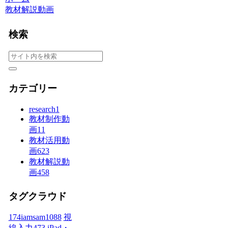
教材解説動画
検索
カテゴリー
research
1
教材制作動
画
11
教材活用動
画
623
教材解説動
画
458
タグクラウド
174iamsam
1088
視
線入力
473
iPad・