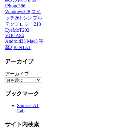
iPhone
386
Windows
328
スイ
ッチ
261
シンプル
テクノロジー
213
EyeMoT
202
VOCA
84
Android
33
Mac
3
字
幕
2
KINTA
1
アーカイブ
アーカイブ
ブックマーク
Sam's e-AT
Lab
サイト内検索