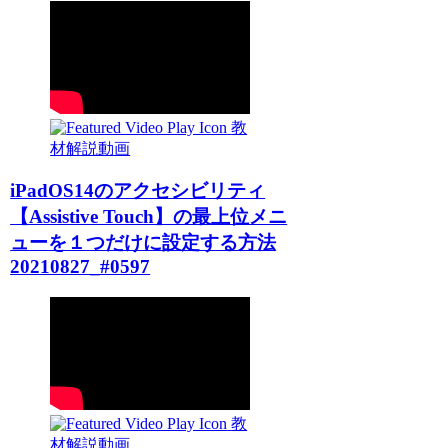
教
材解説動画
iPadOS14のアクセシビリティ
【Assistive Touch】の最上位メニ
ューを１つだけに設定する方法
20210827_#0597
教
材解説動画