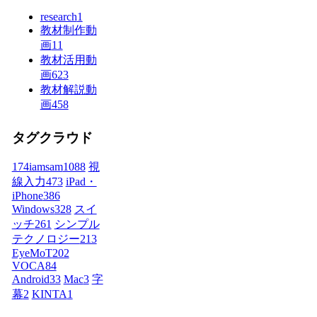
research
1
教材制作動
画
11
教材活用動
画
623
教材解説動
画
458
タグクラウド
174iamsam
1088
視
線入力
473
iPad・
iPhone
386
Windows
328
スイ
ッチ
261
シンプル
テクノロジー
213
EyeMoT
202
VOCA
84
Android
33
Mac
3
字
幕
2
KINTA
1