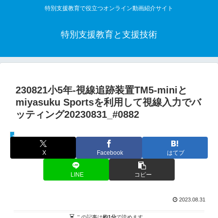
特別支援教育で役立つオンライン動画紹介サイト
特別支援教育と支援技術
230821小5年-視線追跡装置TM5-miniと
miyasuku Sportsを利用して視線入力でバ
ッティング20230831_#0882
教材活用動画
X
Facebook
はてブ
LINE
コピー
2023.08.31
この記事は
約1分
で読めます。