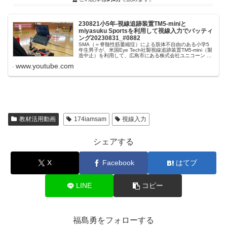
230821小5年-視線追跡装置TM5-miniと
miyasuku Sportsを利用して視線入力でバッティ
ング20230831_#0882
SMA（＝脊髄性筋萎縮症）による肢体不自由のある小学5
年生男子が、米国Eye Tech社製視線追跡装置TM5-mini（製
造中止）を利用して、広島市にある株式会社ユニコーン が
開発したmiyasuku Sportsシステムに視線で入力して、...
www.youtube.com
教材活用動画
174iamsam
視線入力
シェアする
X
Facebook
はてブ
LINE
コピー
福島勇をフォローする