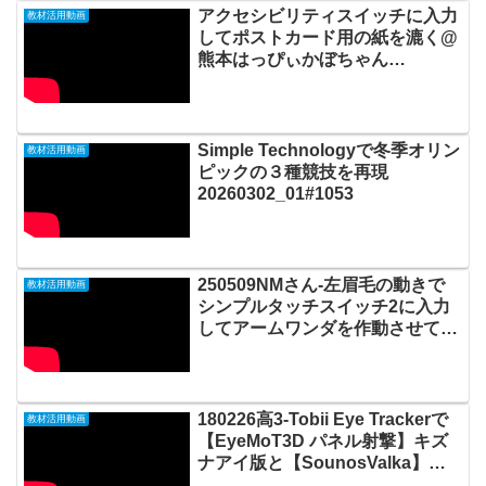
アクセシビリティスイッチに入力
教材活用動画
してポストカード用の紙を漉く@
熊本はっぴぃかぼちゃん
20250713_#0996
Simple Technologyで冬季オリン
教材活用動画
ピックの３種競技を再現
20260302_01#1053
250509NMさん-左眉毛の動きで
教材活用動画
シンプルタッチスイッチ2に入力
してアームワンダを作動させて絵
を描く20250512_01#0975
180226高3-Tobii Eye Trackerで
教材活用動画
【EyeMoT3D パネル射撃】キズ
ナアイ版と【SounosValka】で
音楽演奏20180227#0147