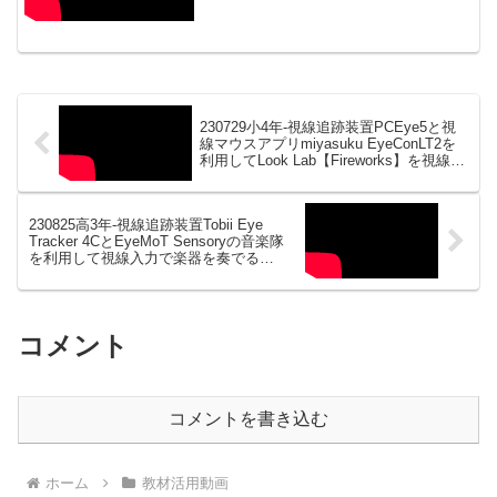
230729小4年-視線追跡装置PCEye5と視
線マウスアプリmiyasuku EyeConLT2を
利用してLook Lab【Fireworks】を視線入
力で楽しむ20230804_#0881
230825高3年-視線追跡装置Tobii Eye
Tracker 4CとEyeMoT Sensoryの音楽隊
を利用して視線入力で楽器を奏でる
20230901_#0883
コメント
コメントを書き込む
ホーム
教材活用動画