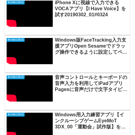
iPhone Xに視線で入力できる
教材解説動画
VOCAアプリ【I Have Voice】を
試す20190302_01#0324
Windows版FaceTracking入力支
教材解説動画
援アプリOpen Sesameでドラッ
グ操作できるように設定してペイ
ント3Dで絵を描く
20190508_01#0352
音声コントロールとキーボードの
教材解説動画
音声入力を利用してiPadアプリ
Pagesに音声だけで文字タイピン
グしてみる20210303_#0554
Windows用入力練習アプリ【イ
教材解説動画
ンクルーシブゲームEyeMoT
3DX_00「運動会」試作版】をマ
イクロソフトの