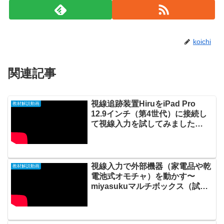
koichi
関連記事
視線追跡装置HiruをiPad Pro
教材解説動画
12.9インチ（第4世代）に接続し
て視線入力を試してみました
20210806_#0594
視線入力で外部機器（家電品や乾
教材解説動画
電池式オモチャ）を動かす〜
miyasukuマルチボックス（試作
機）とmiyasuku EyeConMouse
を利用して〜20200630_#475