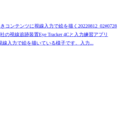
お絵かきコンテンツに視線入力で絵を描く20220812_02#0728
社の視線追跡装置Eye Tracker 4Cと入力練習アプリ
て、視線入力で絵を描いている様子です。入力...