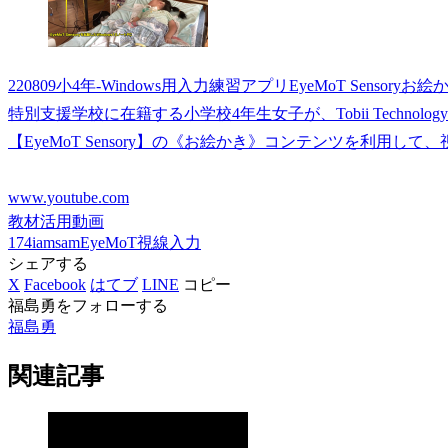
220809小4年-Windows用入力練習アプリEyeMoT Sensory
特別支援学校に在籍する小学校4年生女子が、Tobii Technology
【EyeMoT Sensory】の《お絵かき》コンテンツを利用し
www.youtube.com
教材活用動画
174iamsam
EyeMoT
視線入力
シェアする
X
Facebook
はてブ
LINE
コピー
福島勇をフォローする
福島勇
関連記事