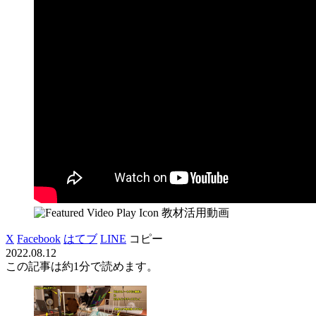
教材活用動画
X
Facebook
はてブ
LINE
コピー
2022.08.12
この記事は
約1分
で読めます。