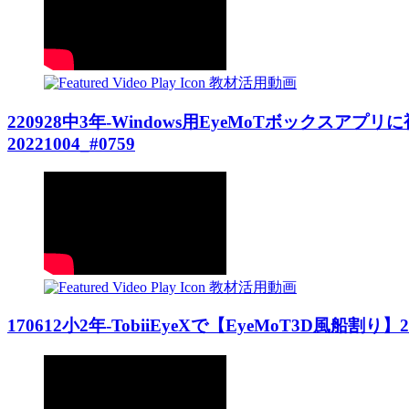
教材活用動画
220928中3年-Windows用EyeMoTボックス
20221004_#0759
教材活用動画
170612小2年-TobiiEyeXで【EyeMoT3D風船割り】201