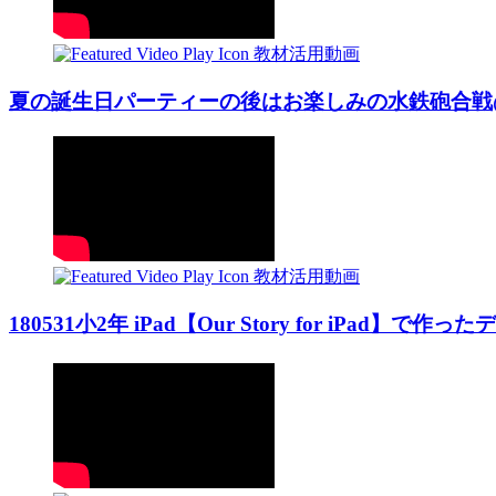
教材活用動画
夏の誕生日パーティーの後はお楽しみの水鉄砲合戦@熊本は
教材活用動画
180531小2年 iPad【Our Story for iPad】で作