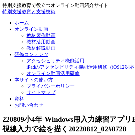
特別支援教育で役立つオンライン動画紹介サイト
特別支援教育と支援技術
ホーム
オンライン動画
教材製作動画
教材活用動画
教材解説動画
研修コンテンツ
アクセシビリティ機能活用
iPadのアクセシビリティ機能活用研修（iOS12対応
オンライン動画活用研修
本サイトの使い方
プライバシーポリシー
サイトマップ
資料
お問い合わせ
220809小4年-Windows用入力練習アプ
視線入力で絵を描く20220812_02#0728