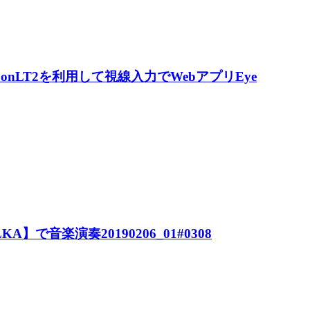
uku EyeConLT2を利用して視線入力でWebアプリEye
VALKA】で音楽演奏20190206_01#0308