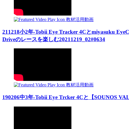
教材活用動画
211218小2年-Tobii Eye Tracker 4Cとmiyas
Driveのレースを楽しむ20211219_02#0634
教材活用動画
190206中3年-Tobii Eye Trcker 4Cと【SOUNOS 