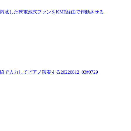
、MaBeeeを内蔵した乾電池式ファンをKME経由で作動させる
線で入力してピアノ演奏する20220812_03#0729