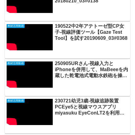
20180210_03#0138
190522中2年アテトーゼ型CP女
教材活用動画
子-視線評価ツール【Gaze Test
Tool】を試す20190609_03#0368
250905URさん-視線入力と
教材活用動画
iPhoneを併用して、MaBeeeを内
蔵した乾電池式電動水鉄砲を操作
して《くす玉》を割る
20250912_02#1009
230721幼児3歳-視線追跡装置
教材活用動画
PCEye5と視線マウスアプリ
miyasuku EyeConLT2を利用し
てLook Labに視線で入力して遊
ぶ20230731_#0878