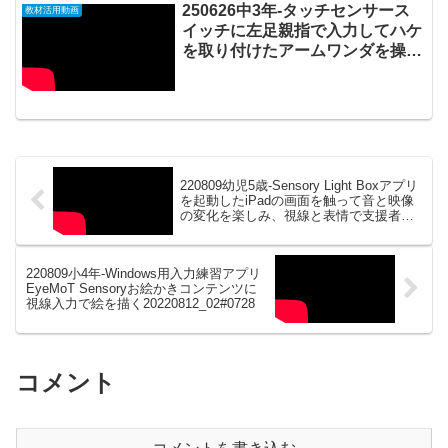
250626中3年-タッチセンサース
教材活用動画
イッチに左足親指で入力してハケ
を取り付けたアームワンダを操作
しながら布用絵の具をスプラッシ
ュしてTシャツをデザインする
20250627_02#0992
220809幼児5歳-Sensory Light Boxアプリ
を起動したiPadの画面を触って音と映像
の変化を楽しみ、視線と表情で支援者と
コミュニケーションする
20220811_03#0726
220809小4年-Windows用入力練習アプリ
EyeMoT Sensoryお絵かきコンテンツに
視線入力で絵を描く20220812_02#0728
コメント