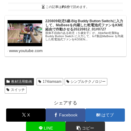
この記事は
約1分
で読めます。
220809幼児5歳-Big Buddy Button Switchに入力
して、MaBeeeを内蔵した乾電池式ファンをKME
経由で作動させる20220812_01#0727
肢体不自由のある幼児（５歳女子）が、AbleNet社製Big
Buddy Button Switch に入力して、IoT製品MaBeee を内蔵
した乾電池式ファンをKOSEN...
www.youtube.com
教材活用動画
174iamsam
シンプルテクノロジー
スイッチ
シェアする
X
Facebook
はてブ
LINE
コピー