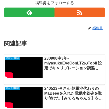
福島勇をフォローする
福島勇
関連記事
230908中3年-
教材活用動画
miyasukuEyeConLT2のTobii 設
定でキャリブレーション調整した
後、EyeMoT3DX_01「対戦ぬり
え」に視線で入力して遊ぶ
20230909_#0887
240523FAさん-乾電池代わりの
教材活用動画
MaBeeeを入れた電動水鉄砲を取
り付けた【みてるちゃん２】をタ
ーゲットに向けて水を発射するま
での全操作を視線入力で行う