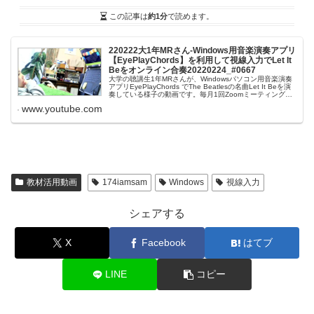
この記事は
約1分
で読めます。
220222大1年MRさん-Windows用音楽演奏アプリ
【EyePlayChords】を利用して視線入力でLet It
Beをオンライン合奏20220224_#0667
大学の聴講生1年MRさんが、Windowsパソコン用音楽演奏
アプリEyePlayChords でThe Beatlesの名曲Let It Beを演
奏している様子の動画です。毎月1回Zoomミーティングシ
ステムを利用して、...
www.youtube.com
教材活用動画
174iamsam
Windows
視線入力
シェアする
X
Facebook
はてブ
LINE
コピー