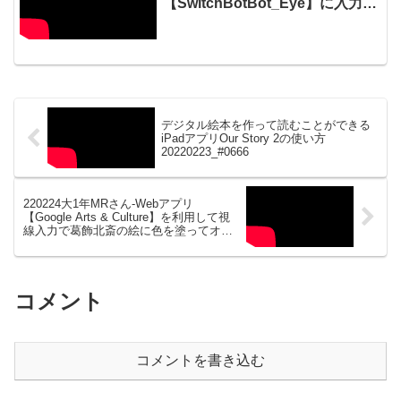
【SwitchBotBot_Eye】に入力し
てマッサージ器リラニャーを作動
させてハンドマッサージで癒やす
20260303_01#1056
デジタル絵本を作って読むことができる
iPadアプリOur Story 2の使い方
20220223_#0666
220224大1年MRさん-Webアプリ
【Google Arts & Culture】を利用して視
線入力で葛飾北斎の絵に色を塗ってオリ
ジナル画を作る20220225_#0668
コメント
コメントを書き込む