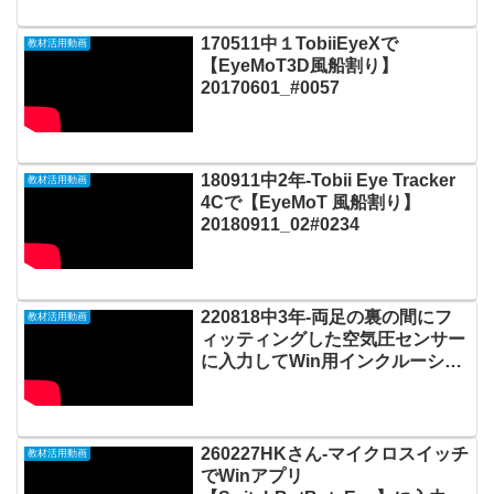
20240523_#0902
170511中１TobiiEyeXで
教材活用動画
【EyeMoT3D風船割り】
20170601_#0057
180911中2年-Tobii Eye Tracker
教材活用動画
4Cで【EyeMoT 風船割り】
20180911_02#0234
220818中3年-両足の裏の間にフ
教材活用動画
ィッティングした空気圧センサー
に入力してWin用インクルーシブ
ゲームEyeMoT 3DX_00「運動
会」の自主練習をする
20220830_02#0742
260227HKさん-マイクロスイッチ
教材活用動画
でWinアプリ