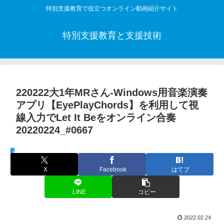
特別支援教育で役立つオンライン動画紹介サイト
特別支援教育と支援技術
220222大1年MRさん-Windows用音楽演奏
アプリ【EyePlayChords】を利用して視
線入力でLet It Beをオンライン合奏
20220224_#0667
教材活用動画
X
Facebook
はてブ
LINE
コピー
2022.02.24