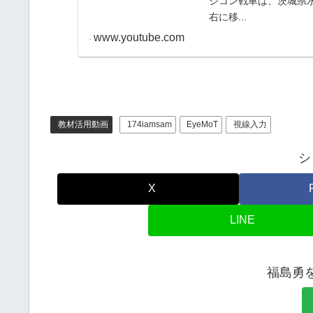
ジコン戦車は、茨城県水
右に移...
www.youtube.com
教材活用動画
174iamsam
EyeMoT
視線入力
シ
X
LINE
福島勇