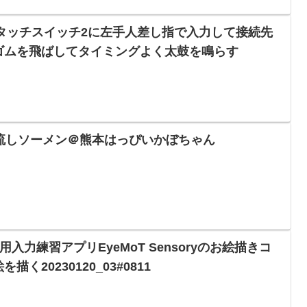
プルタッチスイッチ2に左手人差し指で入力して接続先
゙ムを飛ばしてタイミングよく太鼓を鳴らす
ogyで流しソーメン＠熊本はっぴいかぼちゃん
ows用入力練習アプリEyeMoT Sensoryのお絵描きコ
く20230120_03#0811