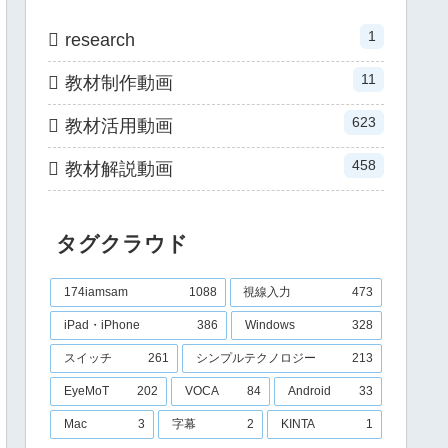
1
research
11
教材制作動画
623
教材活用動画
458
教材解説動画
タグクラウド
174iamsam
1088
視線入力
473
iPad・iPhone
386
Windows
328
スイッチ
261
シンプルテクノロジー
213
EyeMoT
202
VOCA
84
Android
33
Mac
3
字幕
2
KINTA
1