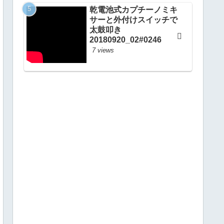
のサインをかく
乾電池式カプチーノミキ
20260503_ #1081
サーと外付けスイッチで
太鼓叩き
20180920_02#0246
7 views