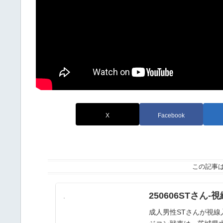
X
Facebook
この記事
250606STさん-
成人男性STさんが視