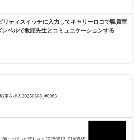
セシビリティスイッチに入力してキャリーロコで職員室
゙レベルで教頭先生とコミュニケーションする
戦車を操る20250608_#0983
はっぴぃかぼちゃん20250613_01#0985