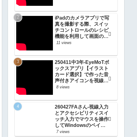
iPadのカメラアプリで写
真を撮影する際、スイッ
チコントロールのレシピ
機能を利用して画面のど
こをタップしてもシャッ
11 views
ターをきる方法
20200924_#0514
250411中3年-EyeMoTボ
ックスアプリ【イラスト
カード選択】で作った音
声付きアイコンを視線入
力で選択して自分の意思
8 views
を伝える
20250412_#0967
260427FAさん-視線入力
とアクセシビリティスイ
ッチ入力でマウスを操作
してWindowsのペイン
トアプリで人物画と名前
7 views