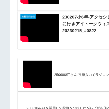
230207小6年-アク
教材活用動画
に行きアイトークウィス
20230215_#0822
250606STさん-視線入力でラジコン
250610e-ATを活用して役割を分担しながらピザを作る@