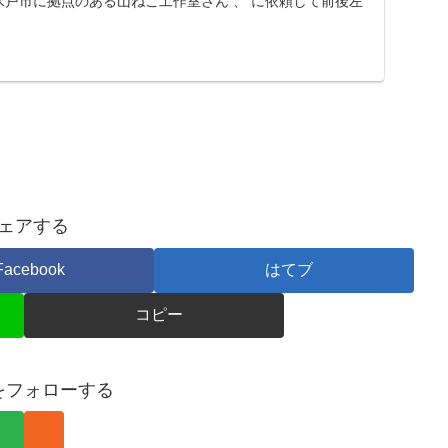
戸市に拠点のある山ねこ工作室さん 、 に依頼して前後左
ェアする
Facebook
はてブ
コピー
をフォローする